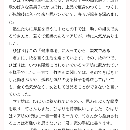
歌の好きな美男子のかっぽれ、上品で痩身のつくし、つくし
が転院後に入って来た固パンがいて、各々が親交を深めまし
た。
塾生たちに摩擦を行う助手たちの中では、助手の組長であ
る竹さんと、若くて愛嬌のあるマア坊が、特に人気がありま
した。
ひばりはこの「健康道場」に入ってから、親友である
「君」に手紙を書く生活を送っています。その手紙の中で、
ひばりは、いつも陽気にはしゃいでいるマア坊に惹かれてい
る様子でした。一方で、竹さんに関しては、そのてきぱきと
した働きぶりや、孤独な気品のある様子を尊敬してはいて
も、全く色気がなく、女としては見ることができないと書い
ていました。
マア坊は、ひばりに惹かれているのか、思わせぶりな態度
を取り、竹さんもまた、ひばりを特別扱いしました。ひばり
はマア坊の行動に一喜一憂する一方で、竹さんから贔屓され
ることは有難いと思えないと「君」宛の手紙に書きます。