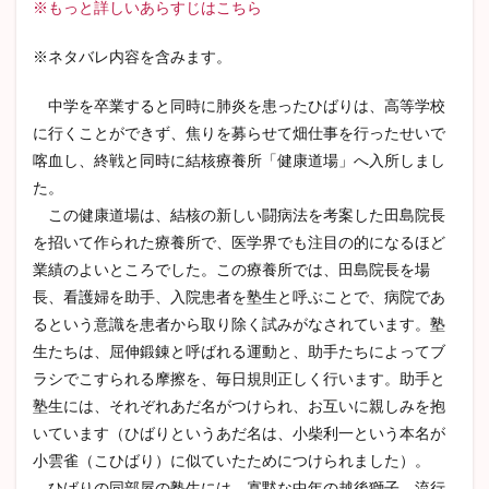
※もっと詳しいあらすじはこちら
※ネタバレ内容を含みます。
中学を卒業すると同時に肺炎を患ったひばりは、高等学校
に行くことができず、焦りを募らせて畑仕事を行ったせいで
喀血し、終戦と同時に結核療養所「健康道場」へ入所しまし
た。
この健康道場は、結核の新しい闘病法を考案した田島院長
を招いて作られた療養所で、医学界でも注目の的になるほど
業績のよいところでした。この療養所では、田島院長を場
長、看護婦を助手、入院患者を塾生と呼ぶことで、病院であ
るという意識を患者から取り除く試みがなされています。塾
生たちは、屈伸鍛錬と呼ばれる運動と、助手たちによってブ
ラシでこすられる摩擦を、毎日規則正しく行います。助手と
塾生には、それぞれあだ名がつけられ、お互いに親しみを抱
いています（ひばりというあだ名は、小柴利一という本名が
小雲雀（こひばり）に似ていたためにつけられました）。
ひばりの同部屋の塾生には、寡黙な中年の越後獅子、流行