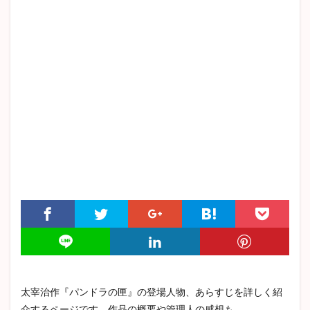
高慢と偏見
杜子春
津軽
変身
越後獅子
ジーキル博士とハイド氏
マア坊
戦争と平和
耽美主義
詳しいあらすじ
織田作之助
赤き死の仮面
坊っちゃん
自負と偏見
ハックルベリー・フィンの冒険
バルザック
グレーゴル・ザムザ
ボヴァリー夫人
猫と庄造と二人のおんな
ロミオとジュリエット
余裕派
トカトントン
罪と罰
章ごと
トロッコ
秘密
ロデリック・アッシャー
エイハブ
偸盗
クリスマスカロル
谷崎潤一郎
痴人の愛
憂国
解説
アンゴウ
感情教育
アンナ・カレーニナ
山椒大夫
ハムレット
スターバック
春琴抄
クリスマスキャロル
三島由紀夫
高踏派
雪国
中島敦
太宰治作『パンドラの匣』の登場人物、あらすじを詳しく紹
志賀直哉
こゝろ
芋粥
三四郎
ムルソー
介するページです。作品の概要や管理人の感想も。