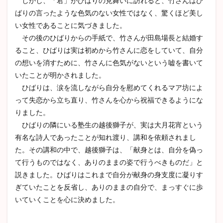
しかし、「君」がひばりの見舞いに訪れると、竹さんはひ
ばりの言ったような色気のない女性ではなく、驚くほど美し
い女性であることに気づきました。
その後のひばりからの手紙で、竹さんが田島場長と結婚す
ること、ひばりは実は初めから竹さんに恋をしていて、自分
の想いを消すために、竹さんに色気がないという嘘を書いて
いたことが明かされました。
ひばりは、涙を流しながら自分を慰めてくれるマア坊によ
って失恋から立ち直り、竹さんを心から祝福できるようにな
りました。
ひばりの隣にいる塾生の越後獅子が、実は大月花宵という
有名な詩人であったことが知れ渡り、講和を依頼されまし
た。その講和の中で、越後獅子は、「献身とは、自分を偽っ
て行うものではなく、ありのままの姿で行うべきものだ」と
説きました。ひばりはこれまで自分が献身の身支度に凝りす
ぎていたことを反省し、ありのままの自分で、まっすぐに歩
いていくことを心に決めました。