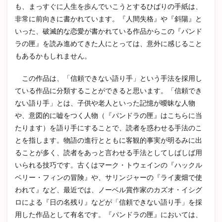
も、まっすぐに人生を歩んでいこうとするひばりの手紙は、
非常に前向きに書かれています。『人間失格』や『斜陽』と
いった、破滅的な恋愛が書かれている作品からこの『パンド
ラの匣』を読み進めてきた人にとっては、意外に感じること
もあるかもしれません。
この作品は、「信頼できない語り手」という手法を採用し
ている作品に分類することができると思います。「信頼でき
ない語り手」とは、子供や老人といった記憶が曖昧な人物
や、意図的に嘘をつく人物（『パンドラの匣』はこちらに当
たります）を語り手にすることで、読者を惑わせる手法のこ
とを指します。物語の進行とともに客観的事実が明るみに出
ることが多く、読者をあっと言わせる手法としてしばしば用
いられる技巧です。古くはマーク・トウェインの『ハックル
ベリー・フィンの冒険』や、サリンジャーの『ライ麦畑で使
われて』など、最近では、ノーベル賞作家のカズオ・イシグ
ロによる『日の名残り』などが「信頼できない語り手」を採
用した作品として有名です。『パンドラの匣』においては、