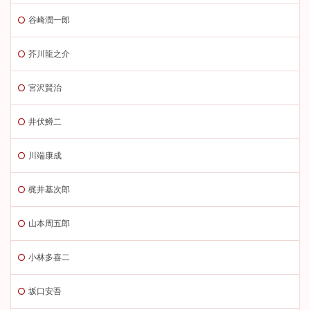
谷崎潤一郎
芥川龍之介
宮沢賢治
井伏鱒二
川端康成
梶井基次郎
山本周五郎
小林多喜二
坂口安吾