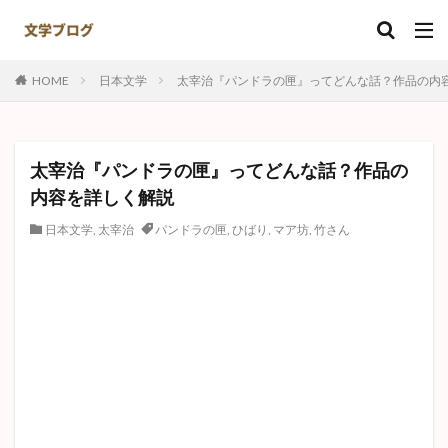
キーワード
HOME
日本文学
太宰治『パンドラの匣』ってどんな話？作品の内
カテゴリー
太宰治『パンドラの匣』ってどんな話？作品の
タグ
内容を詳しく解説
ナオミ
ある崖上の感情
井伏鱒二
島崎藤村
日本文学
,
太宰治
パンドラの匣
,
ひばり
,
マア坊
,
竹さん
赤死病の仮面
羅生門
注文の多い料理店
ハックルベリーフィン
ゴリオ爺さん
実存主義
竹さん
野菊の墓
名人伝
田園交響楽
ジョン万次郎漂流記
破戒
夏目漱石
鼻
なめとこ山の熊
異邦人
故郷
正義と微笑
捕鯨
ジッド
Kの昇天
トムソーヤ
初恋
日本文学
夫婦善哉
敦煌
心中天網島