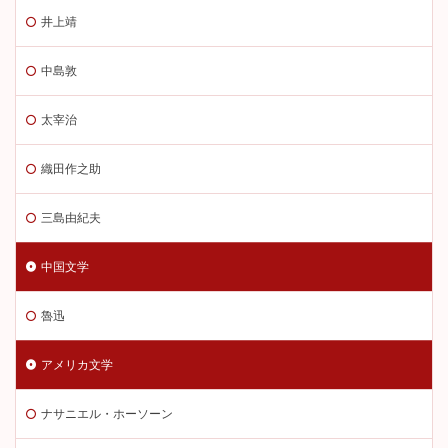
井上靖
中島敦
太宰治
織田作之助
三島由紀夫
中国文学
魯迅
アメリカ文学
ナサニエル・ホーソーン