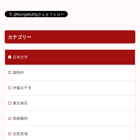
カテゴリー
日本文学
森鴎外
伊藤左千夫
夏目漱石
島崎藤村
志賀直哉