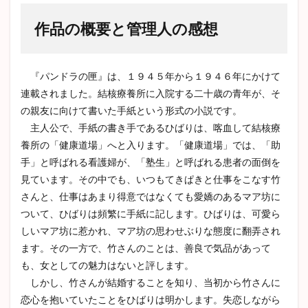
作品の概要と管理人の感想
『パンドラの匣』は、１９４５年から１９４６年にかけて
連載されました。結核療養所に入院する二十歳の青年が、そ
の親友に向けて書いた手紙という形式の小説です。
主人公で、手紙の書き手であるひばりは、喀血して結核療
養所の「健康道場」へと入ります。「健康道場」では、「助
手」と呼ばれる看護婦が、「塾生」と呼ばれる患者の面倒を
見ています。その中でも、いつもてきぱきと仕事をこなす竹
さんと、仕事はあまり得意ではなくても愛嬌のあるマア坊に
ついて、ひばりは頻繁に手紙に記します。ひばりは、可愛ら
しいマア坊に惹かれ、マア坊の思わせぶりな態度に翻弄され
ます。その一方で、竹さんのことは、善良で気品があって
も、女としての魅力はないと評します。
しかし、竹さんが結婚することを知り、当初から竹さんに
恋心を抱いていたことをひばりは明かします。失恋しながら