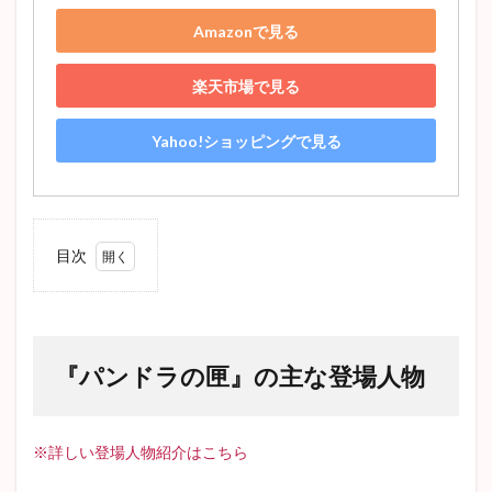
嵐が丘
マノンレスコー
赤ひげ診療譚
無頼派
Amazonで見る
ヴィヨンの妻
ディケンズ
ニコライ・ゴーゴリ
考察
魯迅
十五少年漂流記
ホレイショー
楽天市場で見る
フラスク
藪の中
姥捨
アベプレヴォ
Yahoo!ショッピングで見る
人間失格
城のある町にて
星の王子さま
ドイツ文学
戯曲
党生活者
pride and prejudice
蜜柑
オススメ
歯車
ひばり
はつ恋
不思議の国のアリス
大審問官
目次
古典主義
小林多喜二
女の一生
井上靖
1
『パ
プロレタリア文学
Jane Austen
アグニの神
ンド
代表作
高瀬舟
かっぽれ
蟹工船
ラの
匣』
『パンドラの匣』の主な登場人物
きりぎりす
車輪の下
門
かもめ
感想
の主
な登
The Old Man and the Sea
蜘蛛の糸
阿Q正伝
場人
ドノバン
ポローニアス
ダグー
山月記
物
※詳しい登場人物紹介はこちら
グッドバイ
テリエ館
ネタバレ
2