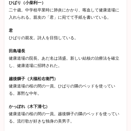
ひばり（小柴利一）
『パ
ヘルマン・ヘッセ
ロシア文学
河童
老人と海
ンド
二十歳。中学校卒業時に肺炎にかかり、喀血して健康道場に
ラの
犬と笛
アンナカレーニナ
ゴードン
入れられる。親友の「君」に宛てて手紙を書いている。
匣』
パンドラの匣
檸檬
歴史小説
のあ
らす
君
じ
ひばりの親友。詩人を目指している。
検索
3
作品
田島場長
の概
健康道場の院長。あだ名は清盛。新しい結核の治療法を確立
要と
管理
し、健康道場に招聘された。
人の
感想
越後獅子（大槻松右衛門）
健康道場の桜の間の一員。ひばりの隣のベッドを使ってい
る。寡黙な中年。
かっぽれ（木下清七）
健康道場の桜の間の一員。越後獅子の隣のベッドを使ってい
る。流行歌が好きな独身の美男子。