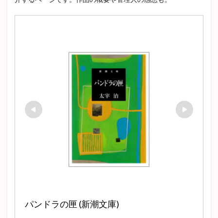
ラスティニャック
芹川進
冒険小説
それから
ロマン主義
トムソーヤの冒険
駒子
清兵衛と瓢箪
親友交歓
玄鶴山房
満願
ハックルベリーフィンの冒険
刺青
アッシャー家の崩壊
イシュメール
狭き門
ドン・ファン
李陵
登場人物
新戯作派
デイヴィッド・コパフィールド
斜陽
走れメロス
狂人日記
年表
オフィーリア
クイークェグ
六の宮の姫君
皮膚と心
太宰治
赤髭
あらすじ
チェーホフ
David Copperfield
Hemingway
駈込み訴え
どんな話
ブリアン
ガートルード
タシュテーゴ
脂肪の塊
蝿の王
黒猫
遺作
クロイツェルソナタ
ワーニャ伯父さん
外套
富嶽百景
トルストイ
パンドラの匣 (新潮文庫)
ジュール・ヴェルヌ
クローディアス
スタッブ