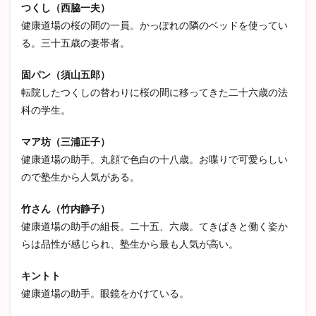
つくし（西脇一夫）
健康道場の桜の間の一員。かっぽれの隣のベッドを使ってい
る。三十五歳の妻帯者。
固パン（須山五郎）
転院したつくしの替わりに桜の間に移ってきた二十六歳の法
科の学生。
マア坊（三浦正子）
健康道場の助手。丸顔で色白の十八歳。お喋りで可愛らしい
ので塾生から人気がある。
竹さん（竹内静子）
健康道場の助手の組長。二十五、六歳。てきぱきと働く姿か
らは品性が感じられ、塾生から最も人気が高い。
キントト
健康道場の助手。眼鏡をかけている。