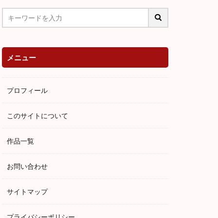
夫
ハムレット
中島敦
志賀直哉
それから
満願
メニュー
ドン・ファン
狂人日記
プロフィール
髭
あらすじ
ン
ガートルード
このサイトについて
ニャ伯父さん
嵐が丘
作品一覧
・ゴーゴリ
お問い合わせ
アベプレヴォ
pride and prejudice
サイトマップ
古典主義
代表作
プライバシーポリシー