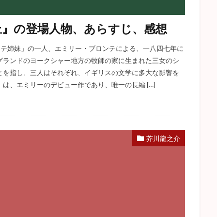
丘』の登場人物、あらすじ、感想
、「ブロンテ姉妹」の一人、エミリー・ブロンテによる、一八四七年に
グランドのヨークシャー地方の牧師の家に生まれた三女のシ
とを指し、三人はそれぞれ、イギリスの文学に多大な影響を
は、エミリーのデビュー作であり、唯一の長編 […]
芥川龍之介