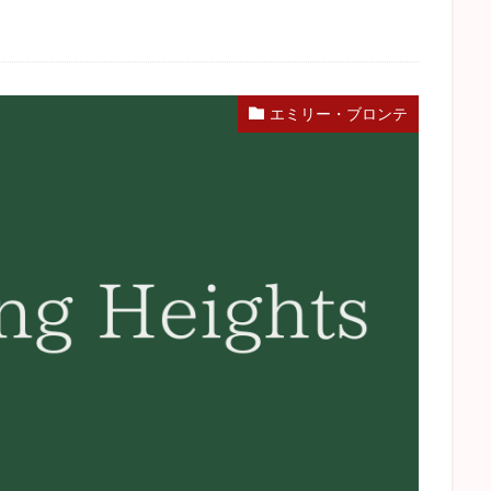
ぽれ
蟹工船
きりぎりす
車輪の下
門
かもめ
感想
he Sea
蜘蛛の糸
阿Q正伝
ドノバン
ポローニアス
ダグ
テリエ館
ネタバレ
ヘルマン・ヘッセ
ロシア文学
河童
エミリー・ブロンテ
ゴードン
パンドラの匣
檸檬
歴史小説
検索