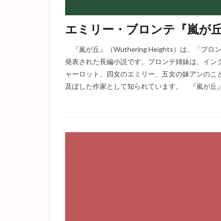
エミリー・ブロンテ『嵐が
『嵐が丘』（Wuthering Heights）は
発表された長編小説です。ブロンテ姉妹は、イン
ャーロット、四女のエミリー、五女の妹アンのこ
及ぼした作家として知られています。 『嵐が丘』