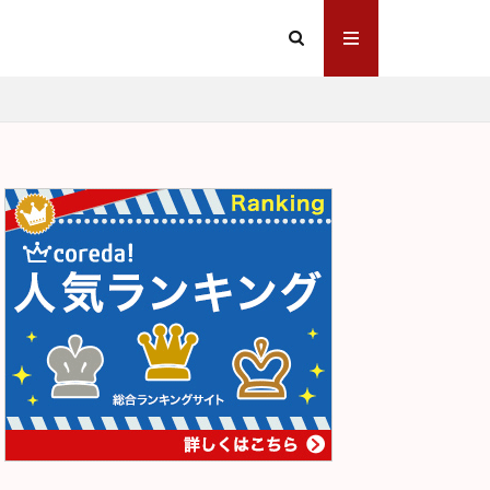
文の多い料理店
田園交響楽
正義と微笑
煌
心中天網島
ア坊
戦争と平和
見
章ごと
谷崎潤一郎