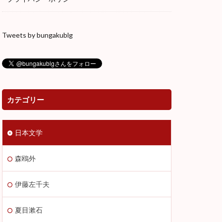
ー
山月記
Tweets by bungakublg
老人と海
犬と笛
カテゴリー
日本文学
森鴎外
伊藤左千夫
夏目漱石