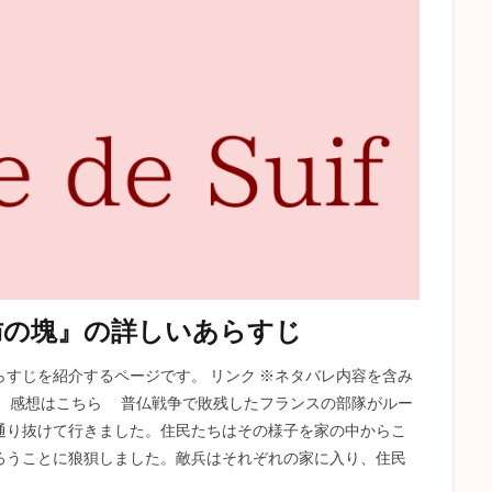
国
解説
アンゴウ
感情教育
アンナ・カレーニナ
山椒大
春琴抄
クリスマスキャロル
三島由紀夫
高踏派
雪国
三四郎
ムルソー
ラスティニャック
芹川進
冒険小説
トムソーヤの冒険
駒子
清兵衛と瓢箪
親友交歓
玄鶴山房
ィンの冒険
刺青
アッシャー家の崩壊
イシュメール
狭き門
物
新戯作派
デイヴィッド・コパフィールド
斜陽
走れメロス
ーリア
クイークェグ
六の宮の姫君
皮膚と心
太宰治
赤
avid Copperfield
Hemingway
駈込み訴え
どんな話
ブリア
脂肪の塊
蝿の王
黒猫
遺作
クロイツェルソナタ
ワー
景
トルストイ
ジュール・ヴェルヌ
クローディアス
スタッブ
肪の塊』の詳しいあらすじ
赤ひげ診療譚
無頼派
ヴィヨンの妻
ディケンズ
ニコライ
すじを紹介するページです。 リンク ※ネタバレ内容を含み
十五少年漂流記
ホレイショー
フラスク
藪の中
姥捨
説、感想はこちら 普仏戦争で敗残したフランスの部隊がルー
のある町にて
星の王子さま
ドイツ文学
戯曲
党生活者
通り抜けて行きました。住民たちはその様子を家の中からこ
メ
歯車
ひばり
はつ恋
不思議の国のアリス
大審問官
ろうことに狼狽しました。敵兵はそれぞれの家に入り、住民
女の一生
井上靖
プロレタリア文学
Jane Austen
アグニの神