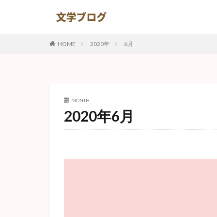
カテゴリー
HOME
2020年
6月
タグ
ナオミ
ある
MONTH
ハックルベリーフ
2020年6月
ジョン万次郎漂流
捕鯨
ジッド
高慢と偏見
耽美主義
詳
ハックルベリー・
猫と庄造と二人の
トロッコ
秘