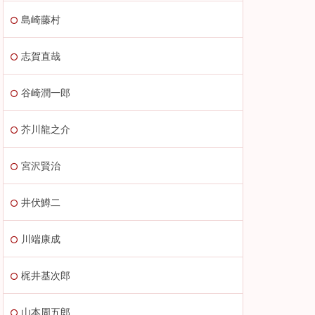
島崎藤村
志賀直哉
谷崎潤一郎
芥川龍之介
宮沢賢治
井伏鱒二
川端康成
梶井基次郎
山本周五郎