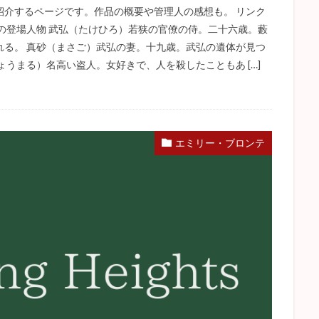
紹介するページです。作品の概要や管理人の感想も。 リンク
の登場人物 武弘（たけひろ）若狭の官僚の侍。二十六歳。藪
れる。 真砂（まさご）武弘の妻。十九歳。武弘の遺体が見つ
うまる）名高い盗人。女好きで、人を殺したこともあ […]
エミリー・ブロンテ