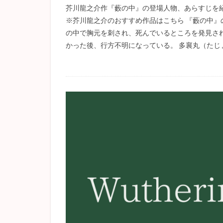
芥川龍之介作『藪の中』の登場人物、あらすじを
※芥川龍之介のおすすめ作品はこちら 『藪の中』
の中で胸元を刺され、死んでいるところを発見さ
かった後、行方不明になっている。 多襄丸（たじょ