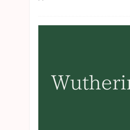
高瀬舟
かっ
The Old Man and t
グッドバイ
アンナカレーニナ