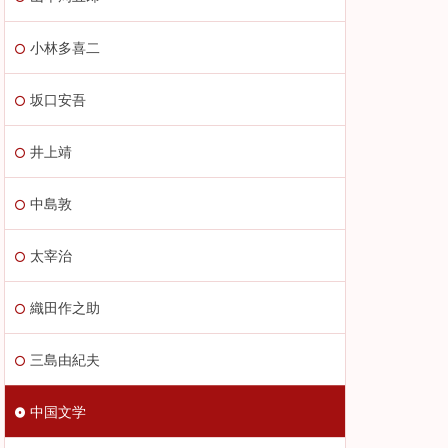
小林多喜二
坂口安吾
井上靖
中島敦
太宰治
織田作之助
三島由紀夫
中国文学