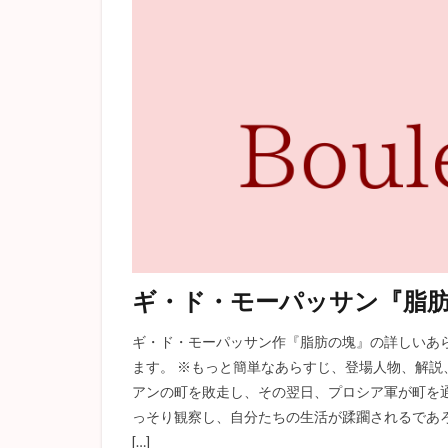
痴人の愛
憂
スターバック
こゝろ
芋粥
ロマン主義
ハックルベリーフ
李陵
登場人
年表
オフィ
チェーホフ
D
タシュテーゴ
外套
富嶽百
ギ・ド・モーパッサン『脂
マノンレスコー
ギ・ド・モーパッサン作『脂肪の塊』の詳しいあら
考察
魯迅
ます。 ※もっと簡単なあらすじ、登場人物、解
人間失格
城
アンの町を敗走し、その翌日、プロシア軍が町を
蜜柑
オスス
っそり観察し、自分たちの生活が蹂躙されるであ
小林多喜二
[…]