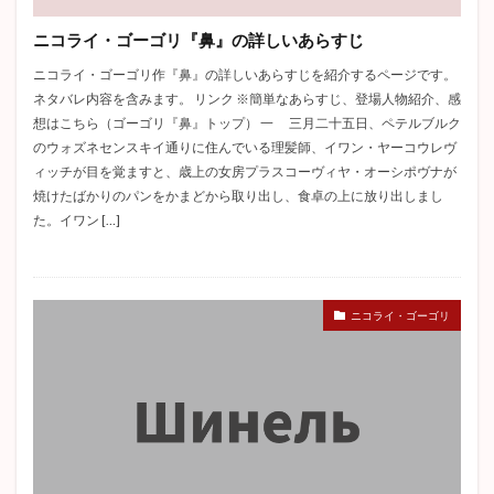
高慢と偏見
杜子春
津軽
変身
越後獅子
ニコライ・ゴーゴリ『鼻』の詳しいあらすじ
ジーキル博士とハイド氏
マア坊
戦争と平和
ニコライ・ゴーゴリ作『鼻』の詳しいあらすじを紹介するページです。
耽美主義
詳しいあらすじ
織田作之助
ネタバレ内容を含みます。 リンク ※簡単なあらすじ、登場人物紹介、感
赤き死の仮面
坊っちゃん
自負と偏見
想はこちら（ゴーゴリ『鼻』トップ） 一 三月二十五日、ペテルブルク
ハックルベリー・フィンの冒険
バルザック
のウォズネセンスキイ通りに住んでいる理髪師、イワン・ヤーコウレヴ
ィッチが目を覚ますと、歳上の女房プラスコーヴィヤ・オーシポヴナが
グレーゴル・ザムザ
ボヴァリー夫人
焼けたばかりのパンをかまどから取り出し、食卓の上に放り出しまし
猫と庄造と二人のおんな
ロミオとジュリエット
た。イワン […]
余裕派
トカトントン
罪と罰
章ごと
トロッコ
秘密
ロデリック・アッシャー
エイハブ
偸盗
クリスマスカロル
谷崎潤一郎
ニコライ・ゴーゴリ
痴人の愛
憂国
解説
アンゴウ
感情教育
アンナ・カレーニナ
山椒大夫
ハムレット
スターバック
春琴抄
クリスマスキャロル
三島由紀夫
高踏派
雪国
中島敦
志賀直哉
こゝろ
芋粥
三四郎
ムルソー