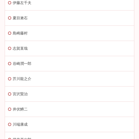
伊藤左千夫
夏目漱石
島崎藤村
志賀直哉
谷崎潤一郎
芥川龍之介
宮沢賢治
井伏鱒二
川端康成