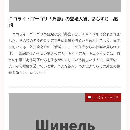
ラスティニャック
芹川進
冒険小説
それから
ロマン主義
トムソーヤの冒険
駒子
ニコライ・ゴーゴリ『外套』の登場人物、あらすじ、感
清兵衛と瓢箪
親友交歓
玄鶴山房
満願
想
ハックルベリーフィンの冒険
刺青
ニコライ・ゴーゴリの短編小説『外套』は、１８４２年に発表されま
アッシャー家の崩壊
イシュメール
狭き門
した。その後の多くのロシア文学に影響を与えたと言われており、日本
ドン・ファン
李陵
登場人物
新戯作派
においても、芥川龍之介の『芋粥』に、この作品からの影響が見られま
す。 風采の上がらない主人公アカーキイ・アカーキエウィッチは、自
デイヴィッド・コパフィールド
斜陽
走れメロス
分の仕事である写字のみを生きがいにしている貧しい役人で、周囲の
狂人日記
年表
オフィーリア
クイークェグ
人々から嘲笑を受けています。そんな彼が、つぎはぎだらけの外套の修
繕を断られ、新しい […]
六の宮の姫君
皮膚と心
太宰治
赤髭
あらすじ
チェーホフ
David Copperfield
Hemingway
駈込み訴え
どんな話
ブリアン
ニコライ・ゴーゴリ
ガートルード
タシュテーゴ
脂肪の塊
蝿の王
黒猫
遺作
クロイツェルソナタ
ワーニャ伯父さん
外套
富嶽百景
トルストイ
ジュール・ヴェルヌ
クローディアス
スタッブ