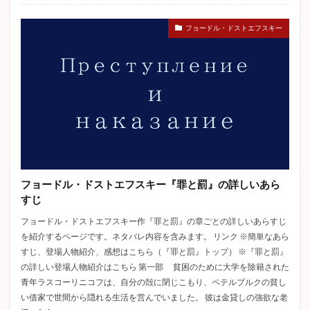
フョードル・ドストエフスキー
フョードル・ドストエフスキー『罪と罰』の詳しいあら
すじ
フョードル・ドストエフスキー作『罪と罰』の章ごとの詳しいあらすじ
を紹介するページです。ネタバレ内容を含みます。 リンク ※簡単なあら
すじ、登場人物紹介、感想はこちら（『罪と罰』トップ） ※『罪と罰』
の詳しい登場人物紹介はこちら 第一部 貧困のために大学を除籍された
青年ラスコーリニコフは、自分の殻に閉じこもり、ペテルブルクの貧し
い借家で世間から隠れる生活を営んでいました。 彼は金貸しの強欲な老