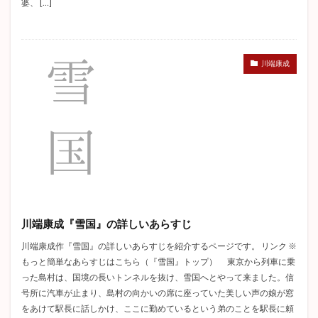
婆、 […]
川端康成
川端康成『雪国』の詳しいあらすじ
川端康成作『雪国』の詳しいあらすじを紹介するページです。 リンク ※
もっと簡単なあらすじはこちら（『雪国』トップ） 東京から列車に乗
った島村は、国境の長いトンネルを抜け、雪国へとやって来ました。信
号所に汽車が止まり、島村の向かいの席に座っていた美しい声の娘が窓
をあけて駅長に話しかけ、ここに勤めているという弟のことを駅長に頼