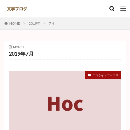
キーワード
HOME
2019年
7月
カテゴリー
MONTH
2019年7月
タグ
ナオミ
ある崖上の感情
井伏鱒二
島崎藤村
赤死病の仮面
羅生門
注文の多い料理店
ニコライ・ゴーゴリ
ハックルベリーフィン
ゴリオ爺さん
実存主義
竹さん
野菊の墓
名人伝
田園交響楽
ジョン万次郎漂流記
破戒
夏目漱石
鼻
なめとこ山の熊
異邦人
故郷
正義と微笑
捕鯨
ジッド
Kの昇天
トムソーヤ
初恋
日本文学
夫婦善哉
敦煌
心中天網島