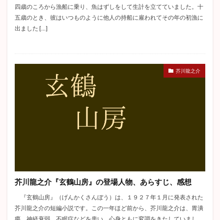
四歳のころから漁船に乗り、魚はずしをして生計を立てていました。十
五歳のとき、彼はいつものように他人の持船に雇われてその年の初漁に
出ました […]
芥川龍之介
芥川龍之介『玄鶴山房』の登場人物、あらすじ、感想
『玄鶴山房』（げんかくさんぼう）は、１９２７年１月に発表された
芥川龍之介の短編小説です。この一年ほど前から、芥川龍之介は、胃潰
瘍、神経衰弱、不眠症などを患い、心身ともに変調をきたしていまし