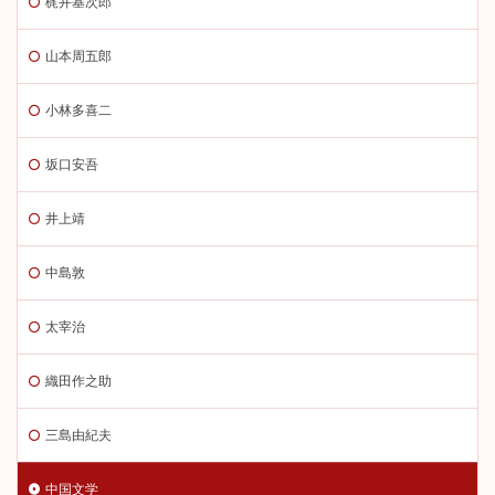
梶井基次郎
山本周五郎
小林多喜二
坂口安吾
井上靖
中島敦
太宰治
織田作之助
三島由紀夫
中国文学