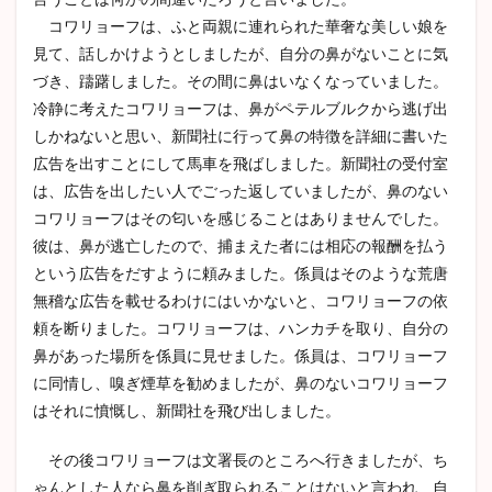
コワリョーフは、ふと両親に連れられた華奢な美しい娘を
見て、話しかけようとしましたが、自分の鼻がないことに気
づき、躊躇しました。その間に鼻はいなくなっていました。
冷静に考えたコワリョーフは、鼻がペテルブルクから逃げ出
しかねないと思い、新聞社に行って鼻の特徴を詳細に書いた
広告を出すことにして馬車を飛ばしました。新聞社の受付室
は、広告を出したい人でごった返していましたが、鼻のない
コワリョーフはその匂いを感じることはありませんでした。
彼は、鼻が逃亡したので、捕まえた者には相応の報酬を払う
という広告をだすように頼みました。係員はそのような荒唐
無稽な広告を載せるわけにはいかないと、コワリョーフの依
頼を断りました。コワリョーフは、ハンカチを取り、自分の
鼻があった場所を係員に見せました。係員は、コワリョーフ
に同情し、嗅ぎ煙草を勧めましたが、鼻のないコワリョーフ
はそれに憤慨し、新聞社を飛び出しました。
その後コワリョーフは文署長のところへ行きましたが、ち
ゃんとした人なら鼻を削ぎ取られることはないと言われ、自