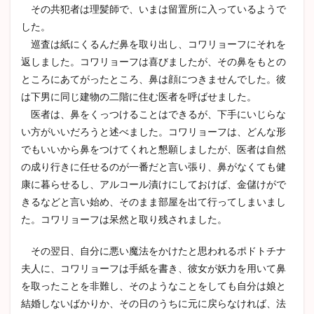
その共犯者は理髪師で、いまは留置所に入っているようで
した。
巡査は紙にくるんだ鼻を取り出し、コワリョーフにそれを
返しました。コワリョーフは喜びましたが、その鼻をもとの
ところにあてがったところ、鼻は顔につきませんでした。彼
は下男に同じ建物の二階に住む医者を呼ばせました。
医者は、鼻をくっつけることはできるが、下手にいじらな
い方がいいだろうと述べました。コワリョーフは、どんな形
でもいいから鼻をつけてくれと懇願しましたが、医者は自然
の成り行きに任せるのが一番だと言い張り、鼻がなくても健
康に暮らせるし、アルコール漬けにしておけば、金儲けがで
きるなどと言い始め、そのまま部屋を出て行ってしまいまし
た。コワリョーフは呆然と取り残されました。
その翌日、自分に悪い魔法をかけたと思われるポドトチナ
夫人に、コワリョーフは手紙を書き、彼女が妖力を用いて鼻
を取ったことを非難し、そのようなことをしても自分は娘と
結婚しないばかりか、その日のうちに元に戻らなければ、法