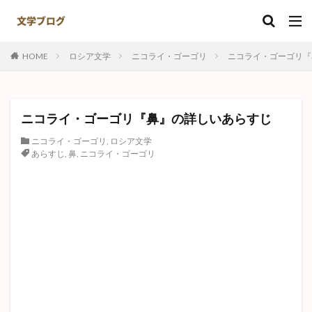
キーワード
HOME
ロシア文学
ニコライ・ゴーゴリ
ニコライ・ゴーゴリ『
カテゴリー
ニコライ・ゴーゴリ『鼻』の詳しいあらすじ
タグ
ニコライ・ゴーゴリ
,
ロシア文学
ナオミ
ある崖上の感情
井伏鱒二
島崎藤村
あらすじ
,
鼻
,
ニコライ・ゴーゴリ
赤死病の仮面
羅生門
注文の多い料理店
ハックルベリーフィン
ゴリオ爺さん
実存主義
竹さん
野菊の墓
名人伝
田園交響楽
ジョン万次郎漂流記
破戒
夏目漱石
鼻
なめとこ山の熊
異邦人
故郷
正義と微笑
捕鯨
ジッド
Kの昇天
トムソーヤ
初恋
日本文学
夫婦善哉
敦煌
心中天網島