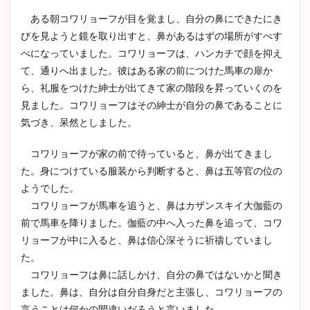
ある朝コワリョーフが目を覚まし、自分の鼻にできたにき
びを見ようと鏡を取り出すと、鼻があるはずの場所がすべす
べになっていました。コワリョーフは、ハンカチで顔を抑え
て、通りへ出ました。彼はある家の前につけた馬車の扉か
ら、礼服をつけた紳士が出てきて家の階段を昇っていくのを
見ました。コワリョーフはその紳士が自分の鼻であることに
気づき、呆然としました。
コワリョーフが家の前で待っていると、鼻が出てきまし
た。身につけている服装から判断すると、鼻は五等官の位の
ようでした。
コワリョーフが馬車を追うと、鼻はカザンスキイ大伽藍の
前で馬車を降りました。伽藍の中へ入った鼻を追って、コワ
リョーフが中に入ると、鼻は信心深そうに祈禱していまし
た。
コワリョーフは鼻に話しかけ、自分の鼻ではないかと聞き
ました。鼻は、自分は自分自身だと主張し、コワリョーフの
言うことは何かの間違いだろうと言いました。