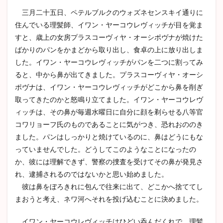
ヘルマン・ヘッセ
ロシア文学
河童
老人と海
三月二十五日、ペテルブルクのウォズネセンスキイ通りに
犬と笛
アンナカレーニナ
ゴードン
住んでいる理髪師、イワン・ヤーコウレヴィッチが目を覚ま
すと、歳上の女房プラスコーヴィヤ・オーシポヴナが焼けた
パンドラの匣
檸檬
歴史小説
ばかりのパンをかまどから取り出し、食卓の上に放り出しま
した。イワン・ヤーコウレヴィッチがパンを二つに割ってみ
検索
ると、中から鼻が出てきました。プラスコーヴィヤ・オーシ
ポヴナは、イワン・ヤーコウレヴィッチがどこから鼻を削ぎ
取ってきたのかと怒鳴り立てました。イワン・ヤーコウレヴ
ィッチは、その鼻が毎週水曜日に自分に顔を剃らせる八等官
コワリョーフ氏のものであることに気がつき、恐れおののき
ました。パンはしっかりと焼けているのに、鼻はどうにもな
っていませんでした。どうしてこのようなことになったの
か、彼には理解できず、警察の捜査を受けてその鼻が発見さ
れ、逮捕されるのではないかと思い始めました。
彼は鼻をぼろきれに包んで往来に出て、どこかへ捨ててし
まおうと考え、ネワ河へそれを投げ込むことに決めました。
イワン・ヤーコウレヴィッチはひどい呑んだくれで、理髪