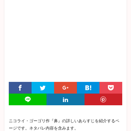
高慢と偏見
杜子春
津軽
変身
越後獅子
ジーキル博士とハイド氏
マア坊
戦争と平和
耽美主義
詳しいあらすじ
織田作之助
赤き死の仮面
坊っちゃん
自負と偏見
ハックルベリー・フィンの冒険
バルザック
グレーゴル・ザムザ
ボヴァリー夫人
猫と庄造と二人のおんな
ロミオとジュリエット
余裕派
トカトントン
罪と罰
章ごと
トロッコ
秘密
ロデリック・アッシャー
エイハブ
偸盗
クリスマスカロル
谷崎潤一郎
痴人の愛
憂国
解説
アンゴウ
感情教育
アンナ・カレーニナ
山椒大夫
ハムレット
スターバック
春琴抄
クリスマスキャロル
三島由紀夫
高踏派
雪国
中島敦
ニコライ・ゴーゴリ作『鼻』の詳しいあらすじを紹介するペ
志賀直哉
こゝろ
芋粥
三四郎
ムルソー
ージです。ネタバレ内容を含みます。