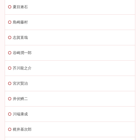
夏目漱石
島崎藤村
志賀直哉
谷崎潤一郎
芥川龍之介
宮沢賢治
井伏鱒二
川端康成
梶井基次郎