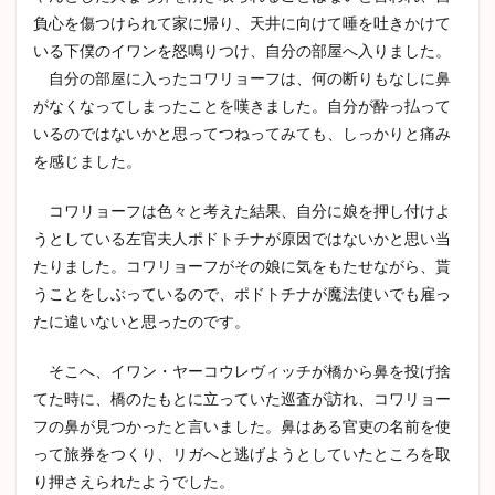
負心を傷つけられて家に帰り、天井に向けて唾を吐きかけて
いる下僕のイワンを怒鳴りつけ、自分の部屋へ入りました。
自分の部屋に入ったコワリョーフは、何の断りもなしに鼻
がなくなってしまったことを嘆きました。自分が酔っ払って
いるのではないかと思ってつねってみても、しっかりと痛み
を感じました。
コワリョーフは色々と考えた結果、自分に娘を押し付けよ
うとしている左官夫人ポドトチナが原因ではないかと思い当
たりました。コワリョーフがその娘に気をもたせながら、貰
うことをしぶっているので、ポドトチナが魔法使いでも雇っ
たに違いないと思ったのです。
そこへ、イワン・ヤーコウレヴィッチが橋から鼻を投げ捨
てた時に、橋のたもとに立っていた巡査が訪れ、コワリョー
フの鼻が見つかったと言いました。鼻はある官吏の名前を使
って旅券をつくり、リガへと逃げようとしていたところを取
り押さえられたようでした。