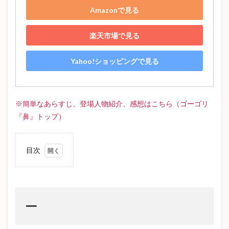
嵐が丘
マノンレスコー
赤ひげ診療譚
無頼派
Amazonで見る
ヴィヨンの妻
ディケンズ
ニコライ・ゴーゴリ
楽天市場で見る
考察
魯迅
十五少年漂流記
ホレイショー
フラスク
藪の中
姥捨
アベプレヴォ
Yahoo!ショッピングで見る
人間失格
城のある町にて
星の王子さま
ドイツ文学
戯曲
党生活者
pride and prejudice
蜜柑
オススメ
歯車
※簡単なあらすじ、登場人物紹介、感想はこちら（ゴーゴリ
ひばり
はつ恋
不思議の国のアリス
大審問官
『鼻』トップ）
古典主義
小林多喜二
女の一生
井上靖
プロレタリア文学
Jane Austen
アグニの神
目次
代表作
高瀬舟
かっぽれ
蟹工船
1
一
きりぎりす
車輪の下
門
かもめ
感想
2
The Old Man and the Sea
蜘蛛の糸
阿Q正伝
二
一
ドノバン
ポローニアス
ダグー
山月記
3
グッドバイ
テリエ館
ネタバレ
三