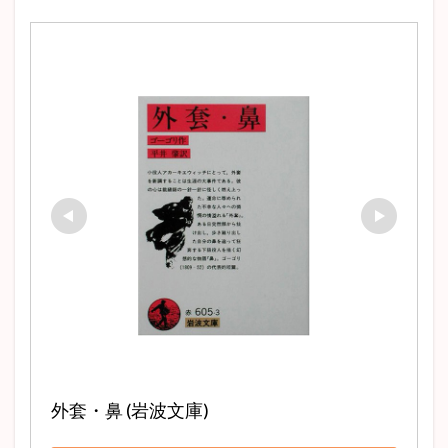
ラスティニャック
芹川進
冒険小説
それから
ロマン主義
トムソーヤの冒険
駒子
清兵衛と瓢箪
親友交歓
玄鶴山房
満願
ハックルベリーフィンの冒険
刺青
アッシャー家の崩壊
イシュメール
狭き門
ドン・ファン
李陵
登場人物
新戯作派
デイヴィッド・コパフィールド
斜陽
走れメロス
狂人日記
年表
オフィーリア
クイークェグ
六の宮の姫君
皮膚と心
太宰治
赤髭
あらすじ
チェーホフ
David Copperfield
Hemingway
駈込み訴え
どんな話
ブリアン
ガートルード
タシュテーゴ
脂肪の塊
蝿の王
黒猫
遺作
クロイツェルソナタ
ワーニャ伯父さん
外套
富嶽百景
トルストイ
外套・鼻 (岩波文庫)
ジュール・ヴェルヌ
クローディアス
スタッブ