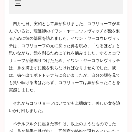
三
四月七日、突如として鼻が戻りました。コワリョーフが喜
んでいると、理髪師のイワン・ヤーコウレヴィッチが髭を剃
るために彼の部屋を訪れました。イワン・ヤーコウレヴィッ
チは、コワリョーフの元に戻った鼻を眺め、「なるほど」と
思いながら、髭を剃るためにそれを摘みました。するとコワ
リョーフが怒鳴りつけたため、イワン・ヤーコウレヴィッチ
は、鼻を摘まずに髭を剃らなければなりませんでした。彼
は、街へ出てポドトチナらに会いましたが、自分の顔を見て
も笑い転げる者はおらず、コワリョーフは鼻が戻ったことを
実感しました。
それからコワリョーフはいつでも上機嫌で、美しい女を追
いかけ回しました。
ペテルブルクに起きた事件は、以上のようなものでした
が、鼻が勝手に逃げ出し、五等官の格好で現れるといったこ