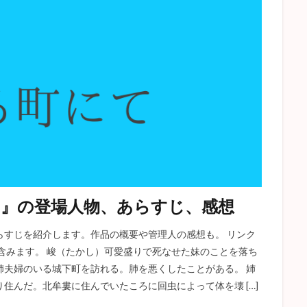
国
解説
アンゴウ
感情教育
アンナ・カレーニナ
山椒大
春琴抄
クリスマスキャロル
三島由紀夫
高踏派
雪国
三四郎
ムルソー
ラスティニャック
芹川進
冒険小説
トムソーヤの冒険
駒子
清兵衛と瓢箪
親友交歓
玄鶴山房
ィンの冒険
刺青
アッシャー家の崩壊
イシュメール
狭き門
物
新戯作派
デイヴィッド・コパフィールド
斜陽
走れメロス
ーリア
クイークェグ
六の宮の姫君
皮膚と心
太宰治
赤
avid Copperfield
Hemingway
駈込み訴え
どんな話
ブリア
脂肪の塊
蝿の王
黒猫
遺作
クロイツェルソナタ
ワー
景
トルストイ
ジュール・ヴェルヌ
クローディアス
スタッブ
て』の登場人物、あらすじ、感想
赤ひげ診療譚
無頼派
ヴィヨンの妻
ディケンズ
ニコライ
らすじを紹介します。作品の概要や管理人の感想も。 リンク
十五少年漂流記
ホレイショー
フラスク
藪の中
姥捨
含みます。 峻（たかし）可愛盛りで死なせた妹のことを落ち
のある町にて
星の王子さま
ドイツ文学
戯曲
党生活者
姉夫婦のいる城下町を訪れる。肺を悪くしたことがある。 姉
メ
歯車
ひばり
はつ恋
不思議の国のアリス
大審問官
住んだ。北牟婁に住んでいたころに回虫によって体を壊 […]
女の一生
井上靖
プロレタリア文学
Jane Austen
アグニの神