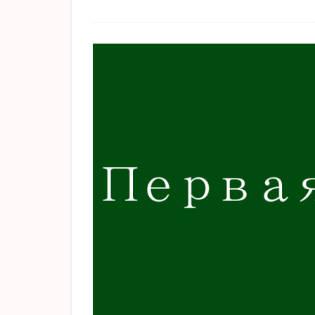
高瀬舟
かっ
The Old Man and t
グッドバイ
アンナカレーニナ