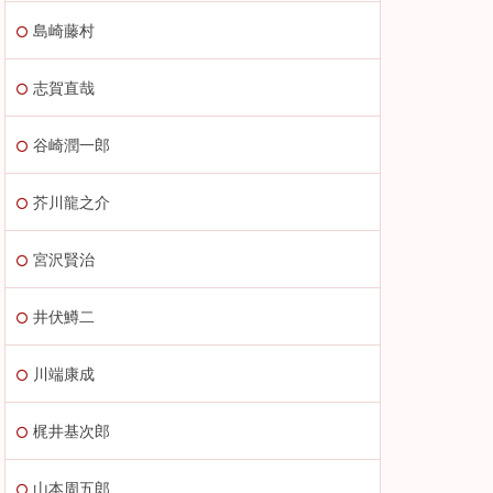
島崎藤村
志賀直哉
谷崎潤一郎
芥川龍之介
宮沢賢治
井伏鱒二
川端康成
梶井基次郎
山本周五郎