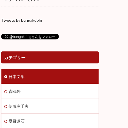
ー
山月記
Tweets by bungakublg
老人と海
犬と笛
カテゴリー
日本文学
森鴎外
伊藤左千夫
夏目漱石