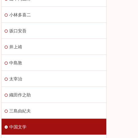
小林多喜二
坂口安吾
井上靖
中島敦
太宰治
織田作之助
三島由紀夫
中国文学