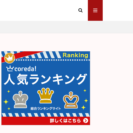
文の多い料理店
田園交響楽
正義と微笑
煌
心中天網島
ア坊
戦争と平和
見
章ごと
谷崎潤一郎