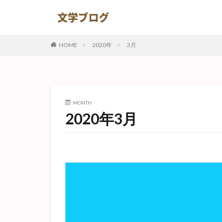
カテゴリー
HOME
2020年
3月
タグ
ナオミ
ある
MONTH
ハックルベリーフ
2020年3月
ジョン万次郎漂流
捕鯨
ジッド
高慢と偏見
耽美主義
詳
ハックルベリー・
猫と庄造と二人の
トロッコ
秘