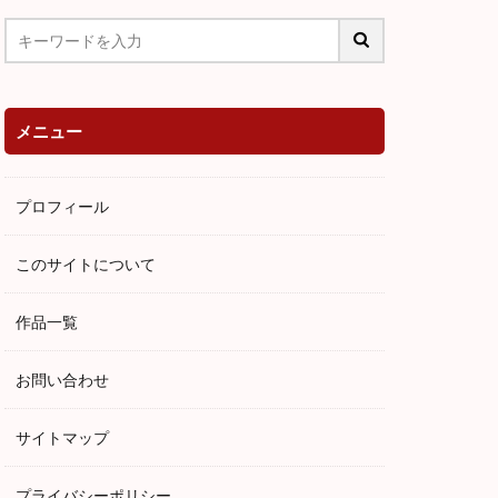
夫
ハムレット
中島敦
志賀直哉
それから
満願
メニュー
ドン・ファン
狂人日記
プロフィール
髭
あらすじ
ン
ガートルード
このサイトについて
ニャ伯父さん
嵐が丘
作品一覧
・ゴーゴリ
お問い合わせ
アベプレヴォ
pride and prejudice
サイトマップ
古典主義
代表作
プライバシーポリシー