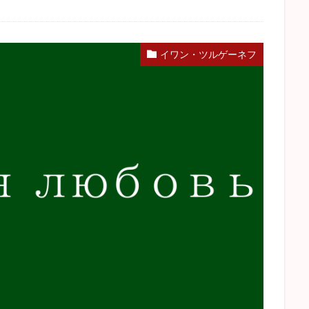
ぽれ
蟹工船
きりぎりす
車輪の下
門
かもめ
感想
he Sea
蜘蛛の糸
阿Q正伝
ドノバン
ポローニアス
ダグ
イワン・ツルゲーネフ
テリエ館
ネタバレ
ヘルマン・ヘッセ
ロシア文学
河童
ゴードン
パンドラの匣
檸檬
歴史小説
検索