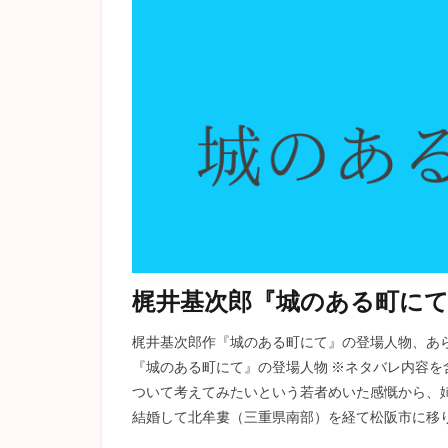
痴人の愛
憂
スターバック
こゝろ
芋粥
ロマン主義
ハックルベリーフ
李陵
登場人
年表
オフィ
チェーホフ
D
タシュテーゴ
外套
富嶽百
梶井基次郎『城のある町に
マノンレスコー
梶井基次郎作『城のある町にて』の登場人物、あ
考察
魯迅
『城のある町にて』の登場人物 ※ネタバレ内容を
人間失格
城
ついて考えてみたいという若者めいた感慨から、
蜜柑
オスス
結婚して北牟婁（三重県南部）を経て松阪市に移り
小林多喜二