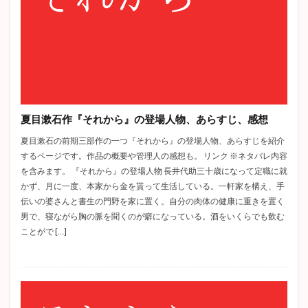
夏目漱石作『それから』の登場人物、あらすじ、感想
夏目漱石の前期三部作の一つ『それから』の登場人物、あらすじを紹介
するページです。作品の概要や管理人の感想も。 リンク ※ネタバレ内容
を含みます。 『それから』の登場人物 長井代助三十歳になって定職に就
かず、月に一度、本家から金を貰って生活している。一軒家を構え、手
伝いの婆さんと書生の門野を家に置く。自分の肉体の健康に重きを置く
男で、寝ながら胸の脈を聞くのが癖になっている。酒をいくらでも飲む
ことがで […]