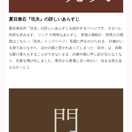
ラスティニャック
芹川進
冒険小説
それから
ロマン主義
トムソーヤの冒険
駒子
夏目漱石『坑夫』の詳しいあらすじ
清兵衛と瓢箪
親友交歓
玄鶴山房
満願
夏目漱石作『坑夫』の詳しいあらすじを紹介するページです。ネタバレ
ハックルベリーフィンの冒険
刺青
内容を含みます。 リンク ※簡単なあらすじ、登場人物紹介、管理人の感
アッシャー家の崩壊
イシュメール
狭き門
想はこちら（『坑夫』トップページ） 長蔵に声をかけられる 許嫁がい
ドン・ファン
李陵
登場人物
新戯作派
る身でありながら、ほかの娘と惹かれあってしまった「自分」は、自殺
も駆け落ちもすることができないまま、許嫁や親に申し訳が立たなくな
デイヴィッド・コパフィールド
斜陽
走れメロス
り、生家を飛び出しました。東京から夜通し北へ向かい、泊まる宿も金
狂人日記
年表
オフィーリア
クイークェグ
もなかっ […]
六の宮の姫君
皮膚と心
太宰治
赤髭
あらすじ
チェーホフ
David Copperfield
Hemingway
駈込み訴え
どんな話
ブリアン
ガートルード
タシュテーゴ
脂肪の塊
蝿の王
黒猫
遺作
クロイツェルソナタ
ワーニャ伯父さん
外套
富嶽百景
トルストイ
ジュール・ヴェルヌ
クローディアス
スタッブ