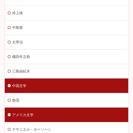
井上靖
中島敦
太宰治
織田作之助
三島由紀夫
中国文学
魯迅
アメリカ文学
ナサニエル・ホーソーン