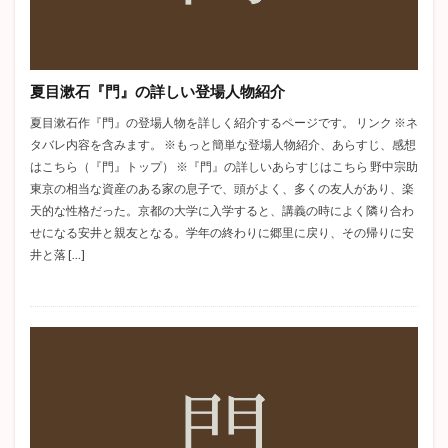
嵐が丘
マノンレスコー
赤ひげ診療譚
無頼派
ヴィヨンの妻
ディケンズ
ニコライ・ゴーゴリ
考察
魯迅
十五少年漂流記
ホレイショー
夏目漱石『門』の詳しい登場人物紹介
フラスク
藪の中
姥捨
アベプレヴォ
夏目漱石作『門』の登場人物を詳しく紹介するページです。 リンク ※ネ
人間失格
城のある町にて
星の王子さま
タバレ内容を含みます。 ※もっと簡単な登場人物紹介、あらすじ、感想
ドイツ文学
戯曲
党生活者
はこちら（『門』トップ） ※『門』の詳しいあらすじはこちら 野中宗助
東京の相当な資産のある家の息子で、頭がよく、多くの友人があり、楽
pride and prejudice
蜜柑
オススメ
歯車
天的な性格だった。京都の大学に入学すると、講義の時によく隣り合わ
ひばり
はつ恋
不思議の国のアリス
大審問官
せになる安井と親友となる。学年の終わりに郷里に戻り、その帰りに安
古典主義
小林多喜二
女の一生
井上靖
井と落 […]
プロレタリア文学
Jane Austen
アグニの神
代表作
高瀬舟
かっぽれ
蟹工船
きりぎりす
車輪の下
門
かもめ
感想
The Old Man and the Sea
蜘蛛の糸
阿Q正伝
ドノバン
ポローニアス
ダグー
山月記
グッドバイ
テリエ館
ネタバレ