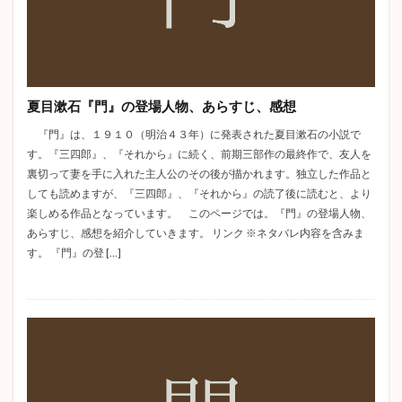
ヘルマン・ヘッセ
ロシア文学
河童
老人と海
犬と笛
アンナカレーニナ
ゴードン
パンドラの匣
檸檬
歴史小説
夏目漱石『門』の登場人物、あらすじ、感想
検索
『門』は、１９１０（明治４３年）に発表された夏目漱石の小説で
す。『三四郎』、『それから』に続く、前期三部作の最終作で、友人を
裏切って妻を手に入れた主人公のその後が描かれます。独立した作品と
しても読めますが、『三四郎』、『それから』の読了後に読むと、より
楽しめる作品となっています。 このページでは。『門』の登場人物、
あらすじ、感想を紹介していきます。 リンク ※ネタバレ内容を含みま
す。 『門』の登 […]