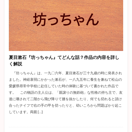
夏目漱石『坊っちゃん』てどんな話？作品の内容を詳し
く解説
『坊っちゃん』は、一九〇六年、夏目漱石が三十九歳の時に発表され
ました。神経衰弱にかかった漱石が、一八九五年に養生を兼ねて松山の
愛媛県尋常中学校に赴任していた時の体験に基づいて書かれた作品で
す。 この物語の主人公は、「親譲りの無鉄砲」な性格の持ち主で、友
達に囃されて二階から飛び降りて腰を抜かしたり、何でも切れると請け
合ったナイフで右の手の甲を切ったりと、幼いころから問題ばかり起こ
しています。両親 […]