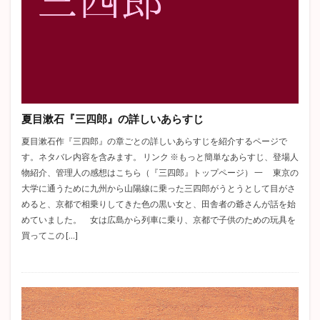
夏目漱石『三四郎』の詳しいあらすじ
夏目漱石作『三四郎』の章ごとの詳しいあらすじを紹介するページで
す。ネタバレ内容を含みます。 リンク ※もっと簡単なあらすじ、登場人
物紹介、管理人の感想はこちら（『三四郎』トップページ） 一 東京の
大学に通うために九州から山陽線に乗った三四郎がうとうとして目がさ
めると、京都で相乗りしてきた色の黒い女と、田舎者の爺さんが話を始
めていました。 女は広島から列車に乗り、京都で子供のための玩具を
買ってこの […]