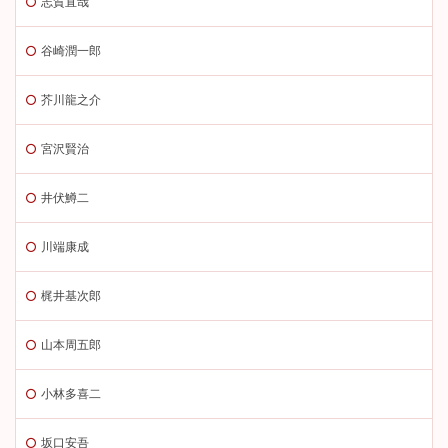
志賀直哉
谷崎潤一郎
芥川龍之介
宮沢賢治
井伏鱒二
川端康成
梶井基次郎
山本周五郎
小林多喜二
坂口安吾