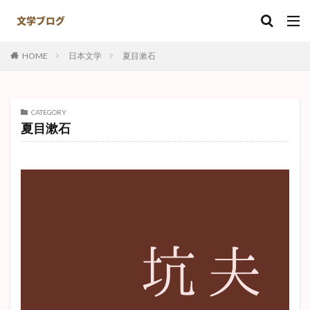
キーワード
HOME
日本文学
夏目漱石
カテゴリー
CATEGORY
夏目漱石
タグ
ナオミ
ある崖上の感情
井伏鱒二
島崎藤村
赤死病の仮面
羅生門
注文の多い料理店
ハックルベリーフィン
ゴリオ爺さん
実存主義
竹さん
野菊の墓
名人伝
田園交響楽
ジョン万次郎漂流記
破戒
夏目漱石
鼻
なめとこ山の熊
異邦人
故郷
正義と微笑
捕鯨
ジッド
Kの昇天
トムソーヤ
初恋
日本文学
夫婦善哉
敦煌
心中天網島