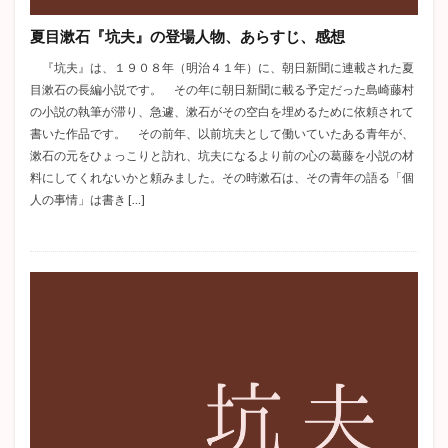
高慢と偏見
杜子春
津軽
変身
越後獅子
夏目漱石『坑夫』の登場人物、あらすじ、感想
ジーキル博士とハイド氏
マア坊
戦争と平和
『坑夫』は、１９０８年（明治４１年）に、朝日新聞に連載された夏
耽美主義
詳しいあらすじ
織田作之助
目漱石の長編小説です。 その年に朝日新聞に載る予定だった島崎藤村
赤き死の仮面
坊っちゃん
自負と偏見
の小説の執筆が滞り、急遽、漱石がその空白を埋めるために依頼されて
ハックルベリー・フィンの冒険
バルザック
書いた作品です。 その前年、以前坑夫として働いていたある青年が、
漱石の元をひょっこりと訪れ、坑夫になるより前の心の葛藤を小説の材
グレーゴル・ザムザ
ボヴァリー夫人
料にしてくれないかと頼みました。その時漱石は、その青年の語る「個
猫と庄造と二人のおんな
ロミオとジュリエット
人の事情」は書き […]
余裕派
トカトントン
罪と罰
章ごと
トロッコ
秘密
ロデリック・アッシャー
エイハブ
偸盗
クリスマスカロル
谷崎潤一郎
痴人の愛
憂国
解説
アンゴウ
感情教育
アンナ・カレーニナ
山椒大夫
ハムレット
スターバック
春琴抄
クリスマスキャロル
三島由紀夫
高踏派
雪国
中島敦
志賀直哉
こゝろ
芋粥
三四郎
ムルソー