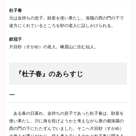
ヘルマン・ヘッセ
ロシア文学
河童
老人と海
2
杜子春
『杜
犬と笛
アンナカレーニナ
ゴードン
元は金持ちの息子。財産を使い果たし、洛陽の西の門の下で
子
パンドラの匣
檸檬
歴史小説
春』
途方にくれているところを眇の老人に話しかけられる。
のあ
らす
鉄冠子
検索
じ
片目眇（すがめ）の老人。峨眉山に住む仙人。
2.1
一
2.2
二
『杜子春』のあらすじ
2.3
三
一
2.4
四
2.5
ある春の日暮れ、金持ちの息子であった杜子春は、財産を
五
使い果たし、川に身を投げようかと考えながら唐の都洛陽の
西の門の下にたたずんでいました。そこへ片目眇（すがめ）
2.6
六
の老人が通りがかり、何を考えているのかと杜子春に聞きま