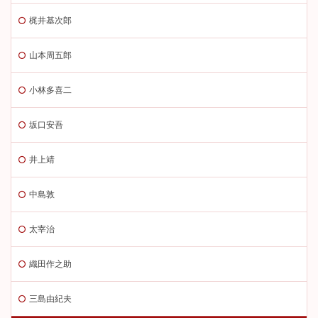
梶井基次郎
山本周五郎
小林多喜二
坂口安吾
井上靖
中島敦
太宰治
織田作之助
三島由紀夫