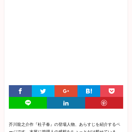
高慢と偏見
杜子春
津軽
変身
越後獅子
ジーキル博士とハイド氏
マア坊
戦争と平和
耽美主義
詳しいあらすじ
織田作之助
赤き死の仮面
坊っちゃん
自負と偏見
ハックルベリー・フィンの冒険
バルザック
グレーゴル・ザムザ
ボヴァリー夫人
猫と庄造と二人のおんな
ロミオとジュリエット
余裕派
トカトントン
罪と罰
章ごと
トロッコ
秘密
ロデリック・アッシャー
エイハブ
偸盗
クリスマスカロル
谷崎潤一郎
痴人の愛
憂国
解説
アンゴウ
感情教育
アンナ・カレーニナ
山椒大夫
ハムレット
スターバック
春琴抄
クリスマスキャロル
三島由紀夫
高踏派
雪国
中島敦
芥川龍之介作『杜子春』の登場人物、あらすじを紹介するペ
志賀直哉
こゝろ
芋粥
三四郎
ムルソー
ージです。末尾に管理人の感想をちょっとだけ載せていま