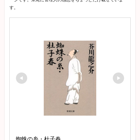
ラスティニャック
芹川進
冒険小説
それから
す。
ロマン主義
トムソーヤの冒険
駒子
清兵衛と瓢箪
親友交歓
玄鶴山房
満願
ハックルベリーフィンの冒険
刺青
アッシャー家の崩壊
イシュメール
狭き門
ドン・ファン
李陵
登場人物
新戯作派
デイヴィッド・コパフィールド
斜陽
走れメロス
狂人日記
年表
オフィーリア
クイークェグ
六の宮の姫君
皮膚と心
太宰治
赤髭
あらすじ
チェーホフ
David Copperfield
Hemingway
駈込み訴え
どんな話
ブリアン
ガートルード
タシュテーゴ
脂肪の塊
蝿の王
黒猫
遺作
クロイツェルソナタ
ワーニャ伯父さん
外套
富嶽百景
トルストイ
ジュール・ヴェルヌ
クローディアス
スタッブ
蜘蛛の糸・杜子春