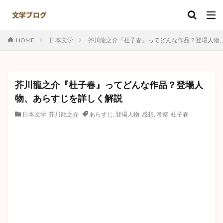
キーワード
HOME
日本文学
芥川龍之介『杜子春』ってどんな作品？登場人物
カテゴリー
芥川龍之介『杜子春』ってどんな作品？登場人
タグ
物、あらすじを詳しく解説
ナオミ
ある崖上の感情
井伏鱒二
島崎藤村
日本文学
,
芥川龍之介
あらすじ
,
登場人物
,
感想
,
考察
,
杜子春
赤死病の仮面
羅生門
注文の多い料理店
ハックルベリーフィン
ゴリオ爺さん
実存主義
竹さん
野菊の墓
名人伝
田園交響楽
ジョン万次郎漂流記
破戒
夏目漱石
鼻
なめとこ山の熊
異邦人
故郷
正義と微笑
捕鯨
ジッド
Kの昇天
トムソーヤ
初恋
日本文学
夫婦善哉
敦煌
心中天網島