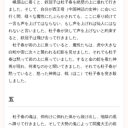
峨眉山に着くと、鉄冠子は杜子春を絶壁の上に連れて行き
ました。そして、自分が西王母（中国神話の女神）に会いに
行く間、様々な魔性にたぶらかされても、ここに座り続けて
一言も声を上げてはならない、もし声を上げれば仙人にはな
れないと言いました。杜子春が決して声を上げないと約束す
ると、鉄冠子は飛び去って行きました。
杜子春が岩の上に座っていると、魔性たちは、虎や大きな
白蛇や雷に次々と襲われる幻影を見せました。それでも杜子
春は黙って岩の上に座っていました。すると金の鎧を着た神
将が現れ、何者なのかと聞いてきました。それでも杜子春が
黙っていると、怒った神将は、戟（ほこ）で杜子春を突き殺
しました。
五
杜子春の魂は、仰向けに倒れた体から抜け出し、地獄の底
へ降りて行きました。そして大勢の鬼によって閻魔大王の前