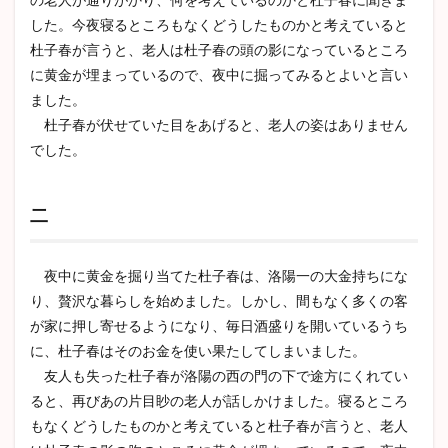
した。今夜寝るところもなくどうしたものかと考えていると
3
作品
杜子春が言うと、老人は杜子春の頭の影になっているところ
の概
に黄金が埋まっているので、夜中に掘ってみるとよいと言い
要と
ました。
管理
人の
杜子春が伏せていた目をあげると、老人の姿はありません
感想
でした。
二
夜中に黄金を掘り当てた杜子春は、洛陽一の大金持ちにな
り、贅沢な暮らしを始めました。しかし、間もなく多くの客
が家に押し寄せるようになり、毎日酒盛りを開いているうち
に、杜子春はそのお金を使い果たしてしまいました。
友人も失った杜子春が洛陽の西の門の下で途方にくれてい
ると、再びあの片目眇の老人が話しかけました。寝るところ
もなくどうしたものかと考えていると杜子春が言うと、老人