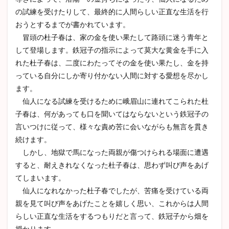
の試練を受けたりして、最終的に人間らしい正直な生活を行
おうとするまでが書かれています。
冒頭の杜子春は、家の金を使い果たして路頭に迷う青年と
して登場します。鉄冠子の指示によって莫大な黄金を手に入
れた杜子春は、二度にわたってその金を使い果たし、金を持
っている自分にしか寄り付かない人間に対する愛想を尽かし
ます。
仙人になる試練を受けるために峨眉山に連れてこられた杜
子春は、何があっても口を聞いてはならないという鉄冠子の
言いつけに従って、様々な責め苦に会いながらも無言を貫き
続けます。
しかし、地獄で馬になった両親が傷つけられる場面に遭遇
すると、耐えきれなくなった杜子春は、思わず叫び声をあげ
てしまいます。
仙人になれなかった杜子春でしたが、苦痛を受けている両
親を見て叫び声をあげたことを嬉しく思い、これからは人間
らしい正直な生活をするつもりだと言って、鉄冠子から畑を
授かります。