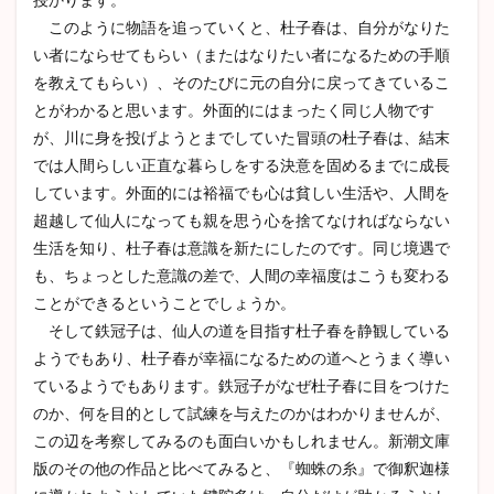
このように物語を追っていくと、杜子春は、自分がなりた
い者にならせてもらい（またはなりたい者になるための手順
を教えてもらい）、そのたびに元の自分に戻ってきているこ
とがわかると思います。外面的にはまったく同じ人物です
が、川に身を投げようとまでしていた冒頭の杜子春は、結末
では人間らしい正直な暮らしをする決意を固めるまでに成長
しています。外面的には裕福でも心は貧しい生活や、人間を
超越して仙人になっても親を思う心を捨てなければならない
生活を知り、杜子春は意識を新たにしたのです。同じ境遇で
も、ちょっとした意識の差で、人間の幸福度はこうも変わる
ことができるということでしょうか。
そして鉄冠子は、仙人の道を目指す杜子春を静観している
ようでもあり、杜子春が幸福になるための道へとうまく導い
ているようでもあります。鉄冠子がなぜ杜子春に目をつけた
のか、何を目的として試練を与えたのかはわかりませんが、
この辺を考察してみるのも面白いかもしれません。新潮文庫
版のその他の作品と比べてみると、『蜘蛛の糸』で御釈迦様