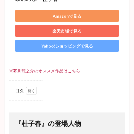
嵐が丘
マノンレスコー
赤ひげ診療譚
無頼派
ヴィヨンの妻
ディケンズ
ニコライ・ゴーゴリ
Amazonで見る
考察
魯迅
十五少年漂流記
ホレイショー
楽天市場で見る
フラスク
藪の中
姥捨
アベプレヴォ
人間失格
城のある町にて
星の王子さま
Yahoo!ショッピングで見る
ドイツ文学
戯曲
党生活者
pride and prejudice
蜜柑
オススメ
歯車
ひばり
はつ恋
不思議の国のアリス
大審問官
※芥川龍之介のオススメ作品はこちら
古典主義
小林多喜二
女の一生
井上靖
プロレタリア文学
Jane Austen
アグニの神
目次
代表作
高瀬舟
かっぽれ
蟹工船
1
きりぎりす
車輪の下
門
かもめ
感想
『杜
子
The Old Man and the Sea
蜘蛛の糸
阿Q正伝
春』
の登
ドノバン
ポローニアス
ダグー
山月記
『杜子春』の登場人物
場人
グッドバイ
テリエ館
ネタバレ
物