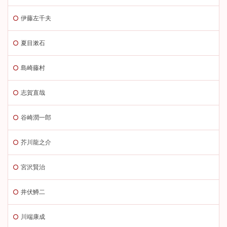
伊藤左千夫
夏目漱石
島崎藤村
志賀直哉
谷崎潤一郎
芥川龍之介
宮沢賢治
井伏鱒二
川端康成