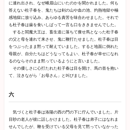
に連れ出され、なぜ峨眉山にいたのかを聞かれました。何も
答えない杜子春を、鬼たちは剣の山や血の池、灼熱地獄や極
感地獄に放り込み、あらゆる責苦を味合わせました。それで
も杜子春は歯を食いしばって一言も口をききませんでした。
すると閻魔大王は、畜生道に落ちて痩せ馬となった杜子春
の父と母を連れて来させ、鬼に鞭打たせました。杜子春は目
をつぶったまま黙って耐えていました。すると地面に倒れた
母親が、自分たちはどうなってもよい、杜子春が幸せになれ
るのならそのまま黙っているようにと言いました。
その優しさに心打たれた杜子春は目を開け、馬の首を抱い
て、泣きながら「お母さん」と叫びました。
六
気づくと杜子春は洛陽の西の門の下に佇んでいました。片
目眇の老人が彼に話しかけました。杜子春は弟子にはなれま
せんでしたが、鞭を受けている父母を見て黙っていなかった