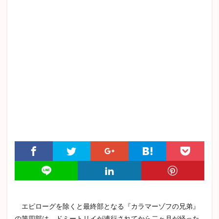
高慢と偏見
杜子春
津軽
変身
越後獅子
ジーキル博士とハイド氏
マア坊
戦争と平和
耽美主義
詳しいあらすじ
織田作之助
赤き死の仮面
坊っちゃん
自負と偏見
ハックルベリー・フィンの冒険
バルザック
グレーゴル・ザムザ
ボヴァリー夫人
猫と庄造と二人のおんな
ロミオとジュリエット
余裕派
トカトントン
罪と罰
章ごと
トロッコ
秘密
ロデリック・アッシャー
エイハブ
偸盗
クリスマスカロル
谷崎潤一郎
痴人の愛
憂国
解説
アンゴウ
感情教育
アンナ・カレーニナ
山椒大夫
ハムレット
スターバック
春琴抄
クリスマスキャロル
三島由紀夫
高踏派
雪国
中島敦
エピローグを除くと最終部となる『カラマーゾフの兄弟』
志賀直哉
こゝろ
芋粥
三四郎
ムルソー
の第四部は、ドミートリイが連行されてから二ヶ月が経った