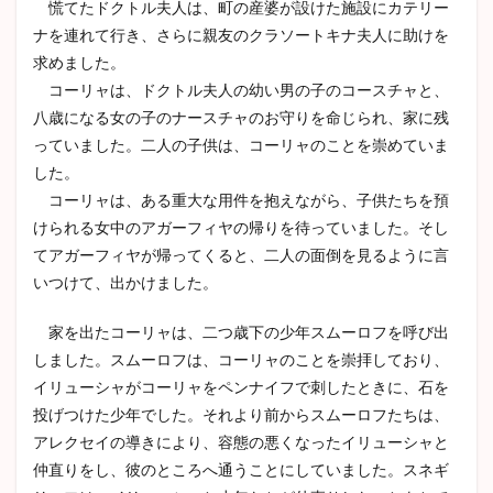
を訪
慌てたドクトル夫人は、町の産婆が設けた施設にカテリー
れる
ナを連れて行き、さらに親友のクラソートキナ夫人に助けを
アレ
求めました。
クセ
イ
コーリャは、ドクトル夫人の幼い男の子のコースチャと、
八歳になる女の子のナースチャのお守りを命じられ、家に残
2.6
イワ
っていました。二人の子供は、コーリャのことを崇めていま
ンを
した。
訪れ
コーリャは、ある重大な用件を抱えながら、子供たちを預
るア
レク
けられる女中のアガーフィヤの帰りを待っていました。そし
セイ
てアガーフィヤが帰ってくると、二人の面倒を見るように言
2.7
いつけて、出かけました。
イワ
ンと
家を出たコーリャは、二つ歳下の少年スムーロフを呼び出
スメ
ルジ
しました。スムーロフは、コーリャのことを崇拝しており、
ャコ
イリューシャがコーリャをペンナイフで刺したときに、石を
フの
投げつけた少年でした。それより前からスムーロフたちは、
最後
の対
アレクセイの導きにより、容態の悪くなったイリューシャと
面
仲直りをし、彼のところへ通うことにしていました。スネギ
2.8