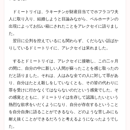
ドミートリイは、ラキーチンが財産目当てでホフラコワ夫
人に取り入り、結婚しようと目論みながら、ペルホーチンの
出現によってお払い箱にされたことをアレクセイに語りまし
た。
翌日に公判を控えているにも関わらず、くだらない話ばか
りしているドミートリイに、アレクセイは呆れました。
するとドミートリイは、アレクセイに接吻し、この二ヶ月
の間に、自分の中に新しい人間が蘇ったことを感じ取ったの
だと語りました。それは、人はみな全ての人に対して罪があ
り、自分はたとえ殺しをしていなくとも、その皆の代わりに
罪を受けに行かなくてはならないのだという感覚でした。そ
の感覚とともに、ドミートリイは生存して認識したいという
熱烈な欲求をいだくようになり、自分が存在するということ
を自分自身に語ることができるなら、どのような苦しみにも
耐え抜くことができるだろうと考えるようになったようでし
た。