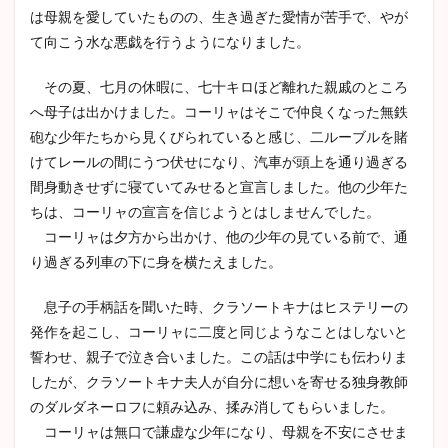
ーリ
は母親を愛していたものの、生き過ぎた愛情が苦手で、やが
ャ
て向こう水な悪戯を行うようになりました。
2
第十
その夏、七月の休暇に、七十キロほど離れた親戚のところ
一
へ母子は出かけました。コーリャはそこで仲良くなった無鉄
編
砲な少年たちから見くびられていると感じ、二ルーブルを賭
兄イ
ワン
けてレールの間にうつ伏せになり、汽車が頭上を通り過ぎる
間身動きせずに寝ていてみせると宣言しました。他の少年た
2.1
モス
ちは、コーリャの宣言を信じようとはしませんでした。
クワ
コーリャは夕方から出かけ、他の少年の見ている前で、通
から
り過ぎる列車の下に身を横たえました。
戻っ
たイ
ワン
息子の手柄話を聞いた時、クラソートキナはヒステリーの
2.2
発作を起こし、コーリャに二度と同じようなことはしないと
グル
誓わせ、親子で泣き合いました。この話は中学にも伝わりま
ーシ
したが、クラソートキナ夫人が自分に想いを寄せる独身教師
ェニ
カを
のダルダネーロフに頼み込み、揉み消してもらいました。
訪ね
コーリャは無口で謙虚な少年になり、母親を不安にさせま
るア