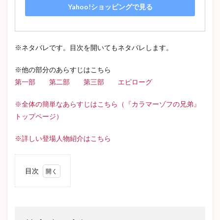
Yahoo!ショッピングで見る
ヘルマン・ヘッセ
ロシア文学
河童
老人と海
犬と笛
アンナカレーニナ
ゴードン
パンドラの匣
檸檬
歴史小説
※ネタバレです。目次を開いてもネタバレします。
検索
※他の部分のあらすじはこちら
第一部
第二部
第三部
エピローグ
※全体の簡単なあらすじはこちら（『カラマーゾフの兄弟』
トップページ）
※詳しい登場人物紹介はこちら
目次
1
第十
編
少年
たち