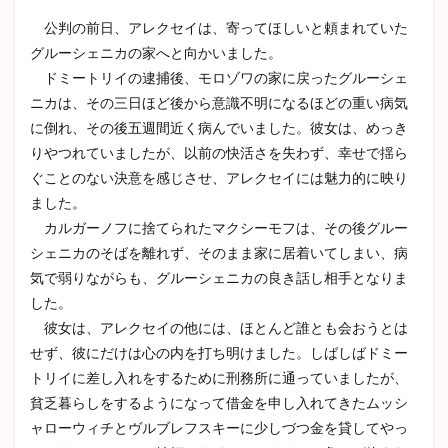
公判の前日、アレクセイは、寄ってほしいと頼まれていた
グルーシェニカの家へと向かいました。
ドミートリイの逮捕後、モロゾワの家に戻ったグルーシェ
ニカは、その三日ほど後から意識不明になるほどの重い病気
に倒れ、その後五週間近く病んでいました。彼女は、めっき
りやつれていましたが、以前の快活さを失わず、幸せで揺ら
ぐことのない決意を感じさせ、アレクセイには魅力的に映り
ました。
カルガーノフに捨てられたマクシーモフは、その後グルー
シェニカのそばを離れず、そのまま家に居着いてしまい、病
気で弱りながらも、グルーシェニカの良き話し相手となりま
した。
彼女は、アレクセイの他には、ほとんど誰とも会おうとは
せず、彼にだけは心の内を打ち明けました。しばしばドミー
トリイに差し入れをするために刑務所に通っていましたが、
貧乏暮らしをするようになって借金を申し入れてきたムッシ
ャローウィチとヴルブレフスキーに少しづつ金を貸してやっ