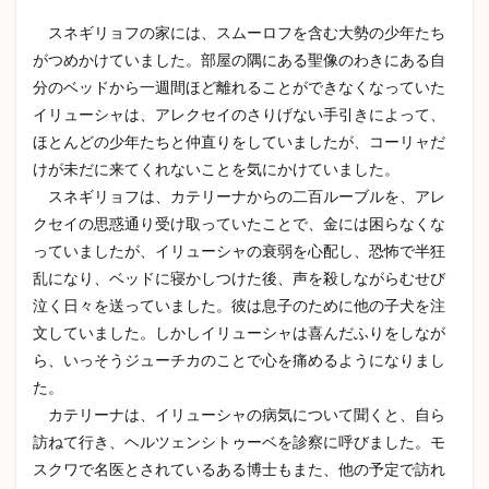
スネギリョフの家には、スムーロフを含む大勢の少年たち
がつめかけていました。部屋の隅にある聖像のわきにある自
分のベッドから一週間ほど離れることができなくなっていた
イリューシャは、アレクセイのさりげない手引きによって、
ほとんどの少年たちと仲直りをしていましたが、コーリャだ
けが未だに来てくれないことを気にかけていました。
スネギリョフは、カテリーナからの二百ルーブルを、アレ
クセイの思惑通り受け取っていたことで、金には困らなくな
っていましたが、イリューシャの衰弱を心配し、恐怖で半狂
乱になり、ベッドに寝かしつけた後、声を殺しながらむせび
泣く日々を送っていました。彼は息子のために他の子犬を注
文していました。しかしイリューシャは喜んだふりをしなが
ら、いっそうジューチカのことで心を痛めるようになりまし
た。
カテリーナは、イリューシャの病気について聞くと、自ら
訪ねて行き、ヘルツェンシトゥーベを診察に呼びました。モ
スクワで名医とされているある博士もまた、他の予定で訪れ