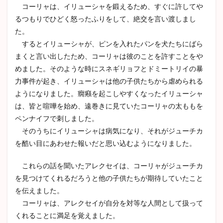
コーリャは、イリューシャを鍛えるため、すぐに許してや
るつもりでひどく怒ったふりをして、絶交を言い渡しまし
た。
するとイリューシャが、ピンを入れたパンを犬たちにばら
まくと言い出したため、コーリャは彼のことを許すことをや
めました。そのような時にスネギリョフとドミートリイの暴
力事件が起き、イリューシャは他の子供たちから虐められる
ようになりました。癇癪を起こしやすくなったイリューシャ
は、皆と喧嘩を始め、遠巻きに見ていたコーリャの太ももを
ペンナイフで刺しました。
そのうちにイリューシャは病気になり、それがジューチカ
を酷い目にあわせた報いだと思い込むようになりました。
これらの話を聞いたアレクセイは、コーリャがジューチカ
を見つけてくれるだろうと他の子供たちが期待していたこと
を伝えました。
コーリャは、アレクセイが自分を対等な人間として扱って
くれることに満足を覚えました。