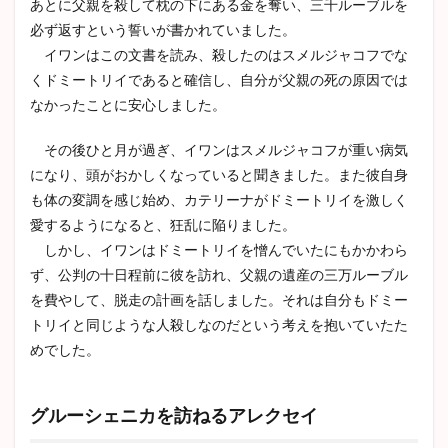
あとに父親を殺して枕の下にある金を奪い、三千ルーブルを
必ず返すという誓いが書かれていました。
イワンはこの文書を読み、殺したのはスメルジャコフでな
くドミートリイであると確信し、自分が父親の死の原因では
なかったことに安心しました。
その後ひと月が過ぎ、イワンはスメルジャコフが重い病気
になり、頭がおかしくなっていると聞きました。また彼自身
も体の変調を感じ始め、カテリーナがドミートリイを激しく
愛するようになると、狂乱に陥りました。
しかし、イワンはドミートリイを憎んでいたにもかかわら
ず、公判の十日程前に彼を訪れ、父親の遺産の三万ルーブル
を費やして、脱走の計画を話しました。それは自分もドミー
トリイと同じような人殺しなのだという考えを抱いていたた
めでした。
グルーシェニカを訪ねるアレクセイ