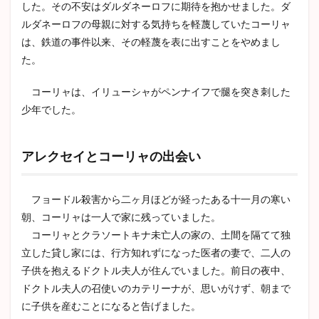
した。その不安はダルダネーロフに期待を抱かせました。ダ
レク
セイ
ルダネーロフの母親に対する気持ちを軽蔑していたコーリャ
は、鉄道の事件以来、その軽蔑を表に出すことをやめまし
2.3
ホフ
た。
ラコ
ワ夫
コーリャは、イリューシャがペンナイフで腿を突き刺した
人を
訪ね
少年でした。
るア
レク
セイ
アレクセイとコーリャの出会い
2.4
リー
ズと
フョードル殺害から二ヶ月ほどが経ったある十一月の寒い
会う
朝、コーリャは一人で家に残っていました。
アレ
コーリャとクラソートキナ未亡人の家の、土間を隔てて独
クセ
イ
立した貸し家には、行方知れずになった医者の妻で、二人の
2.5
子供を抱えるドクトル夫人が住んでいました。前日の夜中、
ドミ
ドクトル夫人の召使いのカテリーナが、思いがけず、朝まで
ート
に子供を産むことになると告げました。
リイ