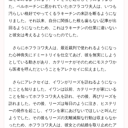
た。ペルホーチンに惹かれていたホフラコワ夫人は、いつも
汚らしい格好でやってくるラキーチンの来訪を断るようにな
りました。それ以来、自分に関係した根も歯もない記事が出
回るようになったため、これはラキーチンの仕業に違いない
と彼女は考えるようになったのでした。
さらにホフラコワ夫人は、最近裁判で使われるようになっ
た心神喪失にドミートリイを仕立てあげ、彼を無実にしよう
としている動きがあり、カテリーナがそのためにモスクワか
ら医者を呼んだということをアレクセイに伝えました。
さらにアレクセイは、イワンがリーズを訪ねるようになっ
たことも知りました。イワンは以前、カテリーナが家にいる
ことを知ってホフラコワ夫人を訪れ、その後、再びリーズを
訪れました。その後、リーズは毎日のように泣き、ヒステリ
ーの発作を起こし、イワンを家にあげないでほしいと叫んだ
ようでした。その後もリーズの支離滅裂な行動は収まらなか
ったため、ホフラコワ夫人は、彼女との結婚を取り止めたア