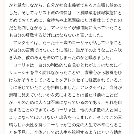
かと懸念しながら、自分が社会主義者であると主張し始めま
した。そしてキリスト教の信仰は、下層階級を奴隷状態にと
どめておくために、金持ちや上流階級にだけ奉仕してきたの
だと批判しながらも、アレクセイが修道院に入っていたこと
も自分の尊敬する妨げにはならないと言いました。
アレクセイは、たった十三歳のコーリャが話していること
が自分の言葉ではないように感じ、誰がそのようなことを吹
き込み、彼の考えを歪めてしまったのかと嘆きました。
コーリャは、自分の利己的な自負心とわがままのためにイ
リューシャを早く訪れなかったことや、虚栄心から教養をひ
けらかそうとしていることをアレクセイに軽蔑されているよ
うに感じていたことを告白しました。アレクセイは、自分が
滑稽に見えていないかを気にすることは当たり前のことだ
が、そのために人々は不幸になっているのであり、それを自
覚することのできているコーリャは、他の大多数の人と同じ
ようになってはいけないと忠告を与えました。そしてこの素
晴らしい天性を持つコーリャがこの先の人生で不幸になるこ
とを予見し、全体としての人生を祝福するようにという助言