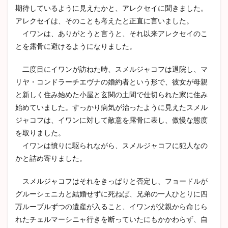
期待しているように見えたかと、アレクセイに聞きました。
アレクセイは、そのことも考えたと正直に言いました。
イワンは、ありがとうと言うと、それ以来アレクセイのこ
とを露骨に避けるようになりました。
二度目にイワンが訪ねた時、スメルジャコフは退院し、マ
リヤ・コンドラーチエヴナの婚約者という形で、彼女が母親
と新しく住み始めた小屋と玄関の土間で仕切られた家に住み
始めていました。すっかり病気が治ったように見えたスメル
ジャコフは、イワンに対して敵意を露骨に表し、傲慢な態度
を取りました。
イワンは憤りに駆られながら、スメルジャコフに犯人なの
かと詰め寄りました。
スメルジャコフはそれをきっぱりと否定し、フョードルが
グルーシェニカと結婚せずに死ねば、兄弟の一人ひとりに四
万ルーブルずつの遺産が入ること、イワンが父親から命じら
れたチェルマーシニャ行きを断っていたにもかかわらず、自