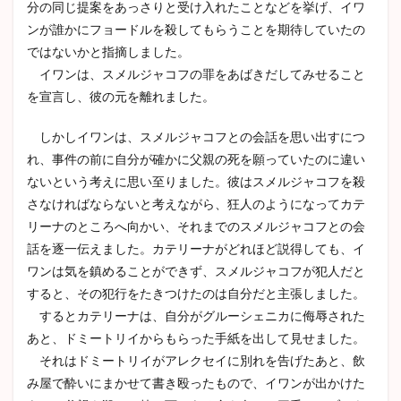
分の同じ提案をあっさりと受け入れたことなどを挙げ、イワ
ンが誰かにフョードルを殺してもらうことを期待していたの
ではないかと指摘しました。
イワンは、スメルジャコフの罪をあばきだしてみせること
を宣言し、彼の元を離れました。
しかしイワンは、スメルジャコフとの会話を思い出すにつ
れ、事件の前に自分が確かに父親の死を願っていたのに違い
ないという考えに思い至りました。彼はスメルジャコフを殺
さなければならないと考えながら、狂人のようになってカテ
リーナのところへ向かい、それまでのスメルジャコフとの会
話を逐一伝えました。カテリーナがどれほど説得しても、イ
ワンは気を鎮めることができず、スメルジャコフが犯人だと
すると、その犯行をたきつけたのは自分だと主張しました。
するとカテリーナは、自分がグルーシェニカに侮辱された
あと、ドミートリイからもらった手紙を出して見せました。
それはドミートリイがアレクセイに別れを告げたあと、飲
み屋で酔いにまかせて書き殴ったもので、イワンが出かけた