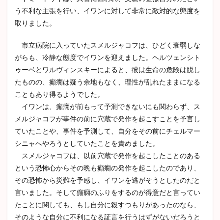
う不利な主張を行い、イワンに対して非常に敵対的な態度を
取りました。
市立病院に入っていたスメルジャコフは、ひどく衰弱しな
がらも、冷静な態度でイワンを迎えました。ヘルツェンシト
ゥーベとワルヴィンスキーによると、彼は生命の危険は脱し
たものの、癲癇は疑う余地もなく、理性が乱れたままになる
こともあり得るようでした。
イワンは、癲癇が前もって予測できないにも関わらず、ス
メルジャコフが事件の前に穴蔵で発作を起こすことを予言し
ていたことや、事件を予測して、自分をその前にチェルマー
シニャへやろうとしていたことを責めました。
スメルジャコフは、以前穴蔵で発作を起こしたことのある
という恐怖心からその晩も癲癇の発作を起こしたのであり、
その恐怖から災難を予感し、イワンを逃がそうとしたのだと
言いました。そして癲癇のふりをするのが得意だと言ってい
たことに関しても、もし自分に殺すつもりがあったのなら、
そのような自分に不利になる証言を行うはずがないだろうと