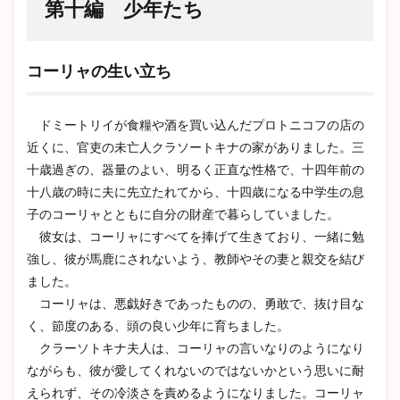
第十編 少年たち
1.1
コー
リャ
コーリャの生い立ち
の生
い立
ち
ドミートリイが食糧や酒を買い込んだプロトニコフの店の
1.2
近くに、官吏の未亡人クラソートキナの家がありました。三
アレ
十歳過ぎの、器量のよい、明るく正直な性格で、十四年前の
クセ
イと
十八歳の時に夫に先立たれてから、十四歳になる中学生の息
コー
子のコーリャとともに自分の財産で暮らしていました。
リャ
彼女は、コーリャにすべてを捧げて生きており、一緒に勉
の出
会い
強し、彼が馬鹿にされないよう、教師やその妻と親交を結び
ました。
1.3
イリ
コーリャは、悪戯好きであったものの、勇敢で、抜け目な
ュー
く、節度のある、頭の良い少年に育ちました。
シャ
クラーソトキナ夫人は、コーリャの言いなりのようになり
と仲
直り
ながらも、彼が愛してくれないのではないかという思いに耐
をす
えられず、その冷淡さを責めるようになりました。コーリャ
るコ