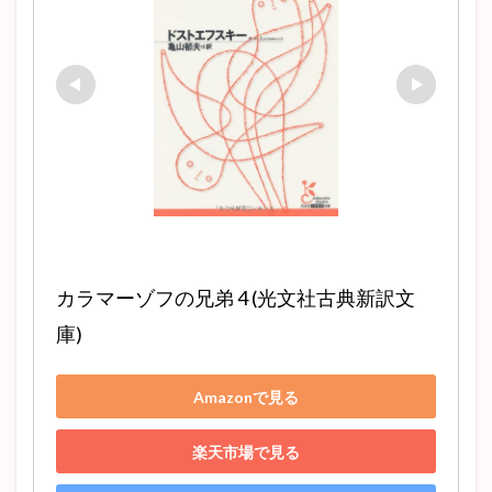
嵐が丘
マノンレスコー
赤ひげ診療譚
無頼派
ヴィヨンの妻
ディケンズ
ニコライ・ゴーゴリ
考察
魯迅
十五少年漂流記
ホレイショー
フラスク
藪の中
姥捨
アベプレヴォ
人間失格
城のある町にて
星の王子さま
ドイツ文学
戯曲
党生活者
pride and prejudice
蜜柑
オススメ
歯車
ひばり
はつ恋
不思議の国のアリス
大審問官
古典主義
小林多喜二
女の一生
井上靖
カラマーゾフの兄弟 4 (光文社古典新訳文
プロレタリア文学
Jane Austen
アグニの神
庫)
代表作
高瀬舟
かっぽれ
蟹工船
きりぎりす
車輪の下
門
かもめ
感想
Amazonで見る
The Old Man and the Sea
蜘蛛の糸
阿Q正伝
ドノバン
ポローニアス
ダグー
山月記
楽天市場で見る
グッドバイ
テリエ館
ネタバレ