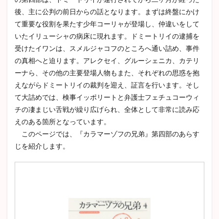
ラスティニャック
芹川進
冒険小説
それから
後、主に公判の前日からの話となります。まずは終盤にかけ
ロマン主義
トムソーヤの冒険
駒子
て重要な役割を果たす少年コーリャが登場し、仲違いをして
清兵衛と瓢箪
親友交歓
玄鶴山房
満願
いたイリューシャの病床に現れます。ドミートリイの逮捕を
受けたイワンは、スメルジャコフのところへ通い詰め、事件
ハックルベリーフィンの冒険
刺青
の真相へと迫ります。アレクセイ、グルーシェニカ、カテリ
アッシャー家の崩壊
イシュメール
狭き門
ーナら、その他の主要登場人物もまた、それぞれの思惑を抱
ドン・ファン
李陵
登場人物
新戯作派
えながらドミートリイの裁判を迎え、証言を行います。そし
デイヴィッド・コパフィールド
斜陽
走れメロス
て大詰めでは、検事イッポリートと弁護士フェチュコーウィ
狂人日記
年表
オフィーリア
クイークェグ
チの凄まじい舌戦が繰り広げられ、全体として非常に読み応
えのある箇所となっています。
六の宮の姫君
皮膚と心
太宰治
赤髭
このページでは、『カラマーゾフの兄弟』第四部のあらす
あらすじ
チェーホフ
David Copperfield
じを紹介します。
Hemingway
駈込み訴え
どんな話
ブリアン
ガートルード
タシュテーゴ
脂肪の塊
蝿の王
黒猫
遺作
クロイツェルソナタ
ワーニャ伯父さん
外套
富嶽百景
トルストイ
ジュール・ヴェルヌ
クローディアス
スタッブ