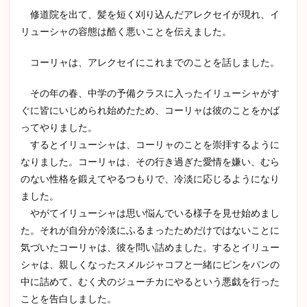
の尋
修道院を出て、髪を短く刈り込んだアレクセイが現れ、イ
問
リューシャの容態は酷く悪いことを伝えました。
3.3
イッ
コーリャは、アレクセイにこれまでのことを話しました。
ポリ
ート
その年の春、中学の予備クラスに入ったイリューシャがす
の論
告
ぐに皆にいじめられ始めたため、コーリャは彼のことをかば
ってやりました。
3.4
フェ
するとイリューシャは、コーリャのことを崇拝するように
チュ
なりました。コーリャは、その行き過ぎた愛情を嫌い、むら
コー
のない性格を鍛えてやるつもりで、冷淡に応じるようになり
ウィ
チの
ました。
弁論
やがてイリューシャは思い悩んでいる様子を見せ始めまし
た。それが自分が冷淡にふるまったためだけではないことに
気づいたコーリャは、彼を問い詰めました。するとイリュー
シャは、親しくなったスメルジャコフと一緒にピンをパンの
中に詰めて、むく犬のジューチカにやるという悪戯を行った
ことを告白しました。