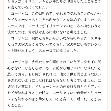
リョフは、イリューシャと少年たちが仲直りしたことをとて
悪魔
も喜んでいるようでした。
との
コーリャは、この日初めて、それまで訪れることのなかっ
対面
たイリューシャのところへ向かうことを決めていました。ス
2.9
ムーロフは、コーリャがイリューシャのところへ向かおうと
スメ
ルジ
決めたのは、何か訳があるに違いないと考えました。
ャコ
コーリャは、農民たちをからかいながら町を歩き、スネギ
フの
リョフの家の近くまでやってくると、家の中にいるアレクセ
自殺
イを呼び出すよう、スムーロフに命じました。
3
第十
コーリャは、少年たちから聞かされていたアレクセイに関
二
編
心がないふりをしながらも、以前から知り合いになりたいと
誤審
思っており、もし紹介されれば、他の子供と同じような扱い
3.1
をされないようにしなければならないと考えていました。二
公判
週間ほど前にも、イリューシャとの仲を取り持とうとアレク
の開
セイが訪れようとした時は、コーリャはいつ自分がイリュー
始
シャを訪れるべきか承知していると言って、断ったことがあ
3.2
りました。
証人
たち