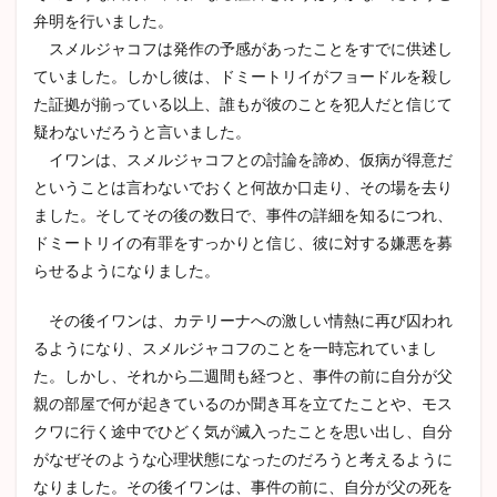
弁明を行いました。
スメルジャコフは発作の予感があったことをすでに供述し
ていました。しかし彼は、ドミートリイがフョードルを殺し
た証拠が揃っている以上、誰もが彼のことを犯人だと信じて
疑わないだろうと言いました。
イワンは、スメルジャコフとの討論を諦め、仮病が得意だ
ということは言わないでおくと何故か口走り、その場を去り
ました。そしてその後の数日で、事件の詳細を知るにつれ、
ドミートリイの有罪をすっかりと信じ、彼に対する嫌悪を募
らせるようになりました。
その後イワンは、カテリーナへの激しい情熱に再び囚われ
るようになり、スメルジャコフのことを一時忘れていまし
た。しかし、それから二週間も経つと、事件の前に自分が父
親の部屋で何が起きているのか聞き耳を立てたことや、モス
クワに行く途中でひどく気が滅入ったことを思い出し、自分
がなぜそのような心理状態になったのだろうと考えるように
なりました。その後イワンは、事件の前に、自分が父の死を