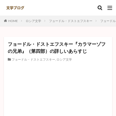
キーワード
HOME
ロシア文学
フョードル・ドストエフスキー
フョードル
カテゴリー
フョードル・ドストエフスキー『カラマーゾフ
タグ
の兄弟』（第四部）の詳しいあらすじ
ナオミ
ある崖上の感情
井伏鱒二
島崎藤村
フョードル・ドストエフスキー
,
ロシア文学
赤死病の仮面
羅生門
注文の多い料理店
ハックルベリーフィン
ゴリオ爺さん
実存主義
竹さん
野菊の墓
名人伝
田園交響楽
ジョン万次郎漂流記
破戒
夏目漱石
鼻
なめとこ山の熊
異邦人
故郷
正義と微笑
捕鯨
ジッド
Kの昇天
トムソーヤ
初恋
日本文学
夫婦善哉
敦煌
心中天網島