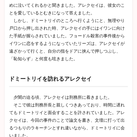
めに泣いてくれるかと聞きました。アレクセイは、彼女のこ
とを愛しているとむきになって答えました。
しかし、ドミートリイのところへ行くようにと、無理やり
戸口から押し出された時、アレクセイの手にはイワンに向け
た手紙が握らされていました。フョードル殺害の事件後から
イワンに恋をするようになっていたリーズは、アレクセイが
遠ざかって行くと、自分の指をドアに挟んで押しつぶし、
「恥知らず」と何度も呟きました。
ドミートリイを訪れるアレクセイ
夕闇の迫る頃、アレクセイは刑務所に着きました。
そこで彼は刑務所長と親しくつきあっており、時間に遅れ
てもドミートリイと面会することを許されていました。アレ
クセイは、今回の事件のことで論文を書き、文壇に打って出
るつもりのラキーチンとすれ違いながら、ドミートリイに会
いました。