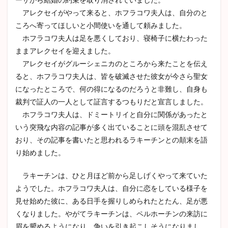
アレクセイがやって来ると、ホフラコワ夫人は、自分のと
ころへ寄ってほしいと小間使いを通して頼みました。
ホフラコワ夫人は足を悪くしており、寝椅子に横たわった
ままアレクセイを迎えました。
アレクセイがグルーシェニカのところから来たことを伝え
ると、ホフラコワ夫人は、皆を破滅させた彼女が今さら聖女
になったところで、何の得になるのだろうと非難し、自身も
裁判で証人の一人として証言するつもりだと宣言しました。
ホフラコワ夫人は、ドミートリイと自分に関係があったと
いう突飛な内容の記事が多く出ていることに頭を混乱させて
おり、その記事を書いたと思われるラキーチンとの顛末を語
り始めました。
ラキーチンは、ひと月ほど前から足しげくやって来ていた
ようでした。ホフラコワ夫人は、自分に恋をしている様子を
見せ始めた彼に、ある日手を握りしめられたとたん、足が悪
くなりました。やがてラキーチンは、ペルホーチンの来訪に
眉を顰めるようになり、争いを引き起こしそうになりまし