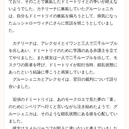
ており、そのことで嫉妬したドミートリイとの争いが絶えな
いようでした。カテリーナに嫉妬していたグルーシェニカ
は、自分もドミートリイの嫉妬を煽ろうとして、病気になっ
たムッシャローウィチにさらに世話を焼こうとしていまし
た。
カテリーナは、アレクセイとイワンと三人で三千ルーブル
を出しあい、ドミートリイのために学識のある弁護士を立て
てやりました。また彼女は一人で二千ルーブルを出して、モ
スクワの医者を呼び、ドミートリイが犯行当時、錯乱状態に
あったという結論に導こうと画策していました。
グルーシェニカとアレクセイは、翌日の裁判について語り
合いました。
近頃のドミートリイは、あのモークロエで見た夢の「童」
のためにシベリアへ行くと言いながら泣き始めたようで、グ
ルーシェニカは、そのような錯乱状態にある彼を心配してい
ました。
彼女はスメルジャコフが犯人に違いないと考えていました