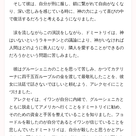
そして彼は、自分が刑に服し、鎖に繋がれて自由がなくな
り、深い悲しみを感じている時に、神の力によって喜びの中
で復活するだろうと考えるようになりました。
涙を流しながらこの演説をしながら、ドミートリイは、神
はいないというラキーチンとの議論により、神がいなければ
人間はどのように善人になり、隣人を愛することができるの
だろうかという問題に苦しみました。
彼はグルーシェニカのことを思って苦しみ、かつてカテリ
ーナに四千五百ルーブルの金を渡して最敬礼したことを、彼
女に法廷で話さないでほしいと頼むよう、アレクセイにこと
づけました。
アレクセイは、イワンが自分に内緒で、グルーシェニカと
ともに脱走してアメリカへ行くことをドミートリイに勧め、
そのための資金と手筈を整えていることを知りました。フョ
ードルを殺したのが自分であるとイワンが信じていることを
悲しんでいたドミートリイは、自分が殺したと思うかとアレ